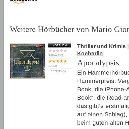
Weitere Hörbücher von Mario Gio
Thriller und Krimis
|
HÖRBUCH
Koeberlin
REDAKTION
Apocalypsis
LESER
Ein Hammerhörbuc
1 REZENSION
Hammerpreis. Verg
Book, die iPhone-
Book“, die Read-an
das gibt’s erstmal
auf einen Schlag),
beim guten alten 