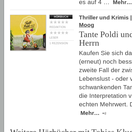
es auf 4 …
Mehr…
Thriller und Krimis
|
HÖRBUCH
Moog
REDAKTION
Tante Poldi und
LESER
Herrn
1 REZENSION
Kaufen Sie sich da
(erneut) noch bess
zweite Fall der z
Lebenslust - oder 
schwankenden Tant
die Interpretation
echten Mehrwert. 
Mehr…