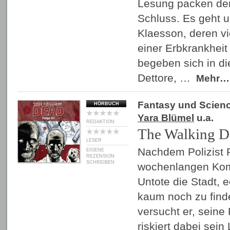
Lesung packen de
Schluss. Es geht 
Klaesson, deren vi
einer Erbkrankheit 
begeben sich in d
Dettore, …
Mehr…
Fantasy und Scienc
HÖRBUCH
Yara Blümel
u.a.
REDAKTION
The Walking D
LESER
Nachdem Polizist 
EIGENE
REZENSION
SCHREIBEN
wochenlangen Kom
Untote die Stadt,
kaum noch zu find
versucht er, seine
riskiert dabei sein