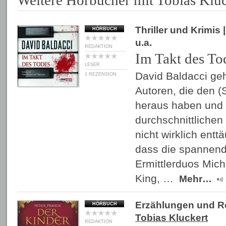
Weitere Hörbücher mit Tobias Kluc
Thriller und Krimis
|
HÖRBUCH
u.a.
REDAKTION
Im Takt des To
LESER
David Baldacci gehö
1 REZENSION
Autoren, die den 
heraus haben und 
durchschnittlichen 
nicht wirklich ent
dass die spannen
Ermittlerduos Mic
King, …
Mehr…
Erzählungen und 
HÖRBUCH
Tobias Kluckert
REDAKTION