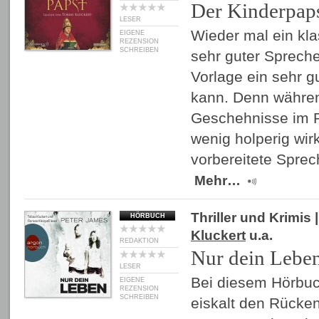
Der Kinderpap
LESER
Wieder mal ein klas
EIGENE
REZENSION
SCHREIBEN
sehr guter Spreche
Vorlage ein sehr 
kann. Denn währen
Geschehnisse im 
wenig holperig wirk
vorbereitete Spre
Mehr…
Thriller und Krimis
|
HÖRBUCH
Kluckert
u.a.
REDAKTION
Nur dein Lebe
LESER
Bei diesem Hörbuc
EIGENE
REZENSION
SCHREIBEN
eiskalt den Rücken