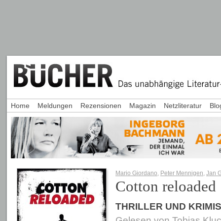
Home
Meldungen
Rezensionen
Magazin
Netzliteratur
Blo
Mario Giordano
,
Peter Mennigen
,
Jan 
Cotton reloaded
THRILLER UND KRIMI
Gelesen von
Tobias Kluc