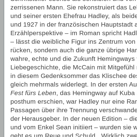
zerrissenen Mann. Sie rekonstruiert das Leb
und seiner ersten Ehefrau Hadley, als bei
und 1927 in der französischen Hauptstadt au
Erzählperspektive – im Roman spricht Hadl
– lässt die weibliche Figur ins Zentrum v
rücken, sondern auch die ganze übrige Han
wahre, echte und die Zukunft Hemingway
Liebegeschichte, die McCain mit Mitgefühl
in diesem Gedenksommer das Klischee des 
gleich mehrmals widerlegt. In der ersten 
Fest fürs Leben
, das Hemingway auf Kuba 
posthum erschien, war Hadley nur eine Ra
Passagen über ihre Trennung verschwanden
der Herausgeber. In der neuen Edition – d
und vom Enkel Sean initiiert – wurden sie w
geht es um Reue und Schuld. „Wirklich zwei