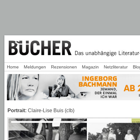
Home
Meldungen
Rezensionen
Magazin
Netzliteratur
Blo
Portrait:
Claire-Lise Buis (clb)