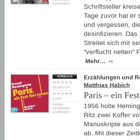
REZENSION
SCHREIBEN
Schriftsteller krei
Tage zuvor hat er s
und vergessen, d
desinfizieren. Das 
Streitet sich mit se
"verflucht netten" 
Mehr…
Erzählungen und 
HÖRBUCH
Matthias Habich
REDAKTION
Paris – ein Fes
LESER
1956 holte Heming
EIGENE
REZENSION
SCHREIBEN
Ritz zwei Koffer v
Manuskripte aus d
ab. Mit dieser Zei