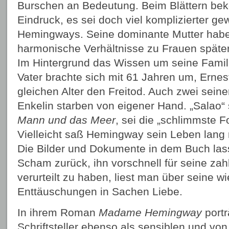
Burschen an Bedeutung. Beim Blättern be
Eindruck, es sei doch viel komplizierter g
Hemingways. Seine dominante Mutter habe i
harmonische Verhältnisse zu Frauen späte
Im Hintergrund das Wissen um seine Famil
Vater brachte sich mit 61 Jahren um, Ernest 
gleichen Alter den Freitod. Auch zwei sein
Enkelin starben von eigener Hand. „Salao“ 
Mann und das Meer
, sei die „schlimmste 
Vielleicht saß Hemingway sein Leben lang n
Die Bilder und Dokumente in dem Buch lass
Scham zurück, ihn vorschnell für seine z
verurteilt zu haben, liest man über seine w
Enttäuschungen in Sachen Liebe.
In ihrem Roman
Madame Hemingway
portr
Schriftsteller ebenso als sensiblen und vo