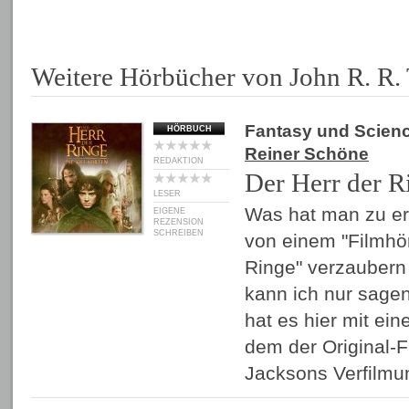
Weitere Hörbücher von John R. R. 
Fantasy und Scienc
HÖRBUCH
Reiner Schöne
REDAKTION
Der Herr der R
LESER
Was hat man zu er
EIGENE
REZENSION
SCHREIBEN
von einem "Filmhör
Ringe" verzaubern 
kann ich nur sage
hat es hier mit ein
dem der Original-F
Jacksons Verfilmu