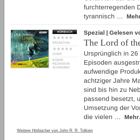
furchterregenden 
tyrannisch …
Meh
Spezial
| Gelesen 
HÖRBUCH
The Lord of th
REDAKTION
Ursprünglich in 26
LESER
EIGENE
Episoden ausgestra
REZENSION
SCHREIBEN
aufwendige Produk
achtziger Jahre M
sind bis hin zu N
passend besetzt, 
Umsetzung der Vorl
die vielen …
Meh
Weitere Hörbücher von John R. R. Tolkien