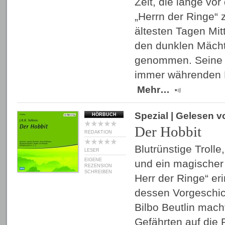
Zeit, die lange vo
„Herrn der Ringe“ z
ältesten Tagen Mit
den dunklen Mäch
genommen. Seine 
immer währenden
Mehr…
Spezial
| Gelesen 
HÖRBUCH
Der Hobbit
REDAKTION
Blutrünstige Troll
LESER
EIGENE
und ein magischer
REZENSION
SCHREIBEN
Herr der Ringe“ eri
dessen Vorgeschic
Bilbo Beutlin mach
Gefährten auf die