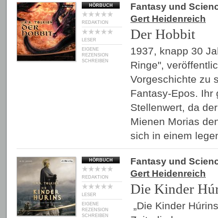
Fantasy und Scienc
HÖRBUCH
Gert Heidenreich
REDAKTION
Der Hobbit
LESER
1937, knapp 30 Jah
EIGENE
REZENSION
SCHREIBEN
Ringe", veröffentli
Vorgeschichte zu 
Fantasy-Epos. Ihr 
Stellenwert, da der
Mienen Morias den
sich in einem leg
Fantasy und Scienc
HÖRBUCH
Gert Heidenreich
REDAKTION
Die Kinder Húr
LESER
„Die Kinder Húrins“
EIGENE
REZENSION
SCHREIBEN