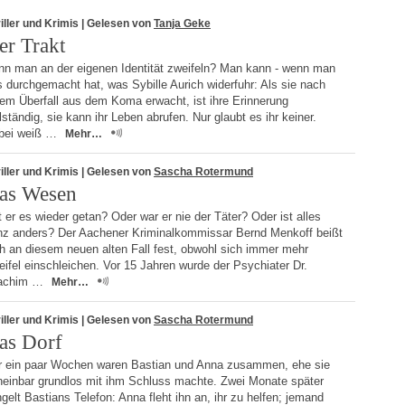
iller und Krimis
| Gelesen von
Tanja Geke
er Trakt
nn man an der eigenen Identität zweifeln? Man kann - wenn man
 durchgemacht hat, was Sybille Aurich widerfuhr: Als sie nach
nem Überfall aus dem Koma erwacht, ist ihre Erinnerung
lständig, sie kann ihr Leben abrufen. Nur glaubt es ihr keiner.
bei weiß …
Mehr…
iller und Krimis
| Gelesen von
Sascha Rotermund
as Wesen
 er es wieder getan? Oder war er nie der Täter? Oder ist alles
nz anders? Der Aachener Kriminalkommissar Bernd Menkoff beißt
h an diesem neuen alten Fall fest, obwohl sich immer mehr
ifel einschleichen. Vor 15 Jahren wurde der Psychiater Dr.
achim …
Mehr…
iller und Krimis
| Gelesen von
Sascha Rotermund
as Dorf
r ein paar Wochen waren Bastian und Anna zusammen, ehe sie
heinbar grundlos mit ihm Schluss machte. Zwei Monate später
ngelt Bastians Telefon: Anna fleht ihn an, ihr zu helfen; jemand