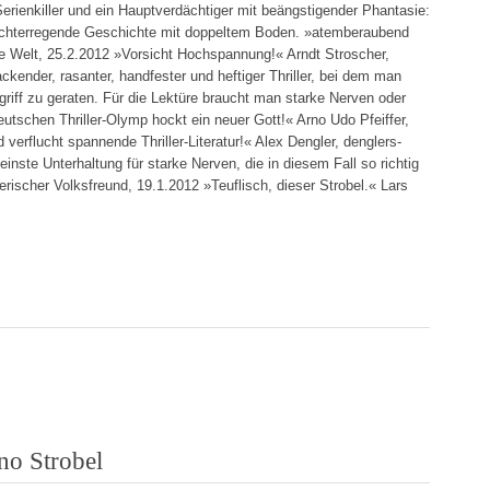
Serienkiller und ein Hauptverdächtiger mit beängstigender Phantasie:
e furchterregende Geschichte mit doppeltem Boden. »atemberaubend
he Welt, 25.2.2012 »Vorsicht Hochspannung!« Arndt Stroscher,
ackender, rasanter, handfester und heftiger Thriller, bei dem man
riff zu geraten. Für die Lektüre braucht man starke Nerven oder
deutschen Thriller-Olymp hockt ein neuer Gott!« Arno Udo Pfeiffer,
verflucht spannende Thriller-Literatur!« Alex Dengler, denglers-
feinste Unterhaltung für starke Nerven, die in diesem Fall so richtig
ierischer Volksfreund, 19.1.2012 »Teuflisch, dieser Strobel.« Lars
no Strobel