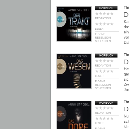
Thr
HÖRBUCH
D
REDAKTION
Ka
das
LESER
ei
EIGENE
vol
REZENSION
SCHREIBEN
Da
Thr
HÖRBUCH
D
REDAKTION
Hat
ga
LESER
sic
EIGENE
Zwe
REZENSION
SCHREIBEN
Jo
Thr
HÖRBUCH
D
REDAKTION
Nu
sc
LESER
kli
EIGENE