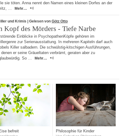
le sie töten. Anna nennt den Namen eines kleinen Dorfes an der
ritz, …
Mehr…
iller und Krimis
| Gelesen von
Götz Otto
m Kopf des Mörders - Tiefe Narbe
rstörende Einblicke in PsychopathenKöpfe gehören im
illergenre zur Serienausstattung. In mehreren Kapiteln darf auch
obels Killer salbadern. Die schwülstig-kitschigen Ausführungen,
 denen er seine Gräueltaten verbrämt, geraten aber zu
glaubwürdig. So …
Mehr…
ise befreit
Philosophie für Kinder