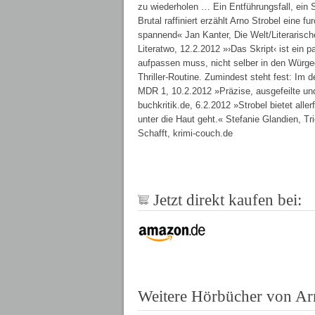
zu wiederholen … Ein Entführungsfall, ein 
Brutal raffiniert erzählt Arno Strobel ein
spannend« Jan Kanter, Die Welt/Literarisc
Literatwo, 12.2.2012 »›Das Skript‹ ist ein p
aufpassen muss, nicht selber in den Würgeg
Thriller-Routine. Zumindest steht fest: Im 
MDR 1, 10.2.2012 »Präzise, ausgefeilte und 
buchkritik.de, 6.2.2012 »Strobel bietet aller
unter die Haut geht.« Stefanie Glandien, Tr
Schafft, krimi-couch.de
Jetzt direkt kaufen bei:
Weitere Hörbücher von Ar