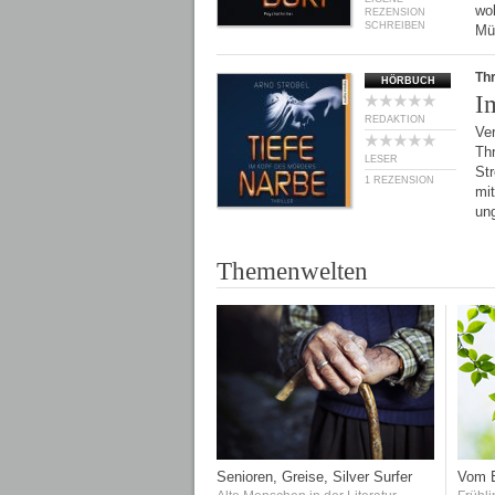
wol
REZENSION
SCHREIBEN
Mü
Thr
HÖRBUCH
I
REDAKTION
Ve
Thr
LESER
Str
1 REZENSION
mit
un
Themenwelten
Senioren, Greise, Silver Surfer
Vom E