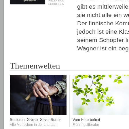
REZENSION
SCHREIBEN
gibt es mittlerwei
sie nicht alle ein
Der finnische Ko
jedoch ist eine Kl
seinem Schöpfer li
Wagner ist ein be
Themenwelten
Senioren, Greise, Silver Surfer
Vom Eise befreit
Alte Menschen in der Literatur
Frühlingsliteratur