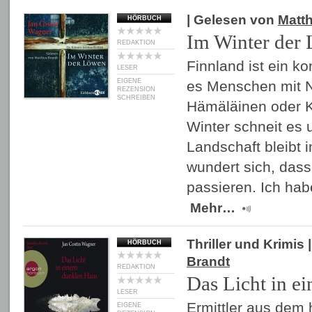
| Gelesen von
Matth
HÖRBUCH
Im Winter der
REDAKTION
Finnland ist ein k
LESER
EIGENE
es Menschen mit N
REZENSION
SCHREIBEN
Hämäläinen oder 
Winter schneit es 
Landschaft bleibt
wundert sich, das
passieren. Ich ha
Mehr…
Thriller und Krimis
|
HÖRBUCH
Brandt
REDAKTION
Das Licht in e
LESER
Ermittler aus dem
EIGENE