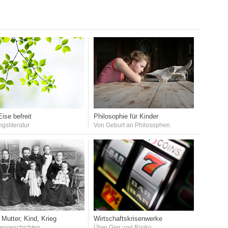
ise befreit
Philosophie für Kinder
ngsliteratur
Von Geburt an Philosophen
 Mutter, Kind, Krieg
Wirtschaftskrisenwerke
iengeschichten
Über Gier und Risiko