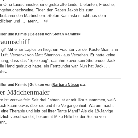
er Oma Eierschnecke, eine große alte Linde, Elefanten, Frösche,
ngebauchschweine, Tiger, den Raben Jakob bis zum
rbeifahrenden Martinshorn. Stefan Kaminski macht aus dem
edlichen und …
Mehr…
iller und Krimis
| Gelesen von
Stefan Kaminski
raumschiff
g!" Mit einer Explosion fliegt ein Frachter vor der Küste Miamis in
 Luft. Versenkt von Matt Shannon - aus Versehen. Er hatte keine
nung, dass das "Spielzeug", das ihm zuvor sein Stiefbruder Jack
die Hand gedrückt hatte, ein Fernzünder war. Nun hat Jack, …
ehr…
iller und Krimis
| Gelesen von
Barbara Nüsse
u.a.
er Mädchenmaler
e ist verzweifelt: Seit drei Jahren ist er mit Ilka zusammen, weiß
doch kaum etwas über sie und ihre Vergangenheit. Warum macht
 eine Therapie und lebt bei ihrer Tante Marei? Als die 18-Jährige
ötzlich verschwindet, bekommt Mike Hilfe bei der Suche von …
ehr…