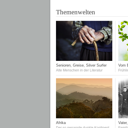
Themenwelten
Senioren, Greise, Silver Surfer
Vom E
Alte Menschen in der Literatur
Frühli
Afrika
Vater,
Der so genannte dunkle Kontinent
Famil