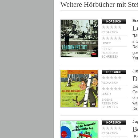
Weitere Hörbücher mit St
Er
HÖRBUCH
L
REDAKTION
"M
si
LESER
Rob
EIGENE
ges
REZENSION
SCHREIBEN
Yo
Ju
HÖRBUCH
D
REDAKTION
Di
Ca
LESER
ein
EIGENE
wa
REZENSION
SCHREIBEN
Di
Ju
HÖRBUCH
B
REDAKTION
Er 