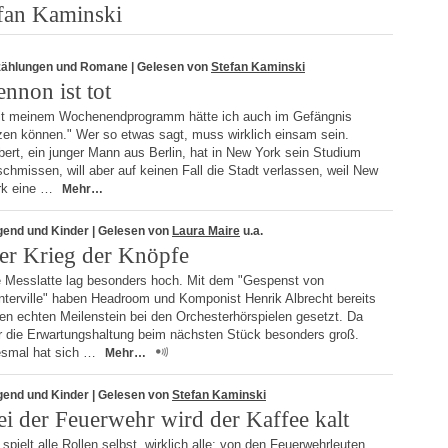
efan Kaminski
zählungen und Romane
| Gelesen von
Stefan Kaminski
ennon ist tot
it meinem Wochenendprogramm hätte ich auch im Gefängnis
tzen können." Wer so etwas sagt, muss wirklich einsam sein.
ert, ein junger Mann aus Berlin, hat in New York sein Studium
chmissen, will aber auf keinen Fall die Stadt verlassen, weil New
rk eine …
Mehr…
gend und Kinder
| Gelesen von
Laura Maire
u.a.
er Krieg der Knöpfe
e Messlatte lag besonders hoch. Mit dem "Gespenst von
nterville" haben Headroom und Komponist Henrik Albrecht bereits
en echten Meilenstein bei den Orchesterhörspielen gesetzt. Da
r die Erwartungshaltung beim nächsten Stück besonders groß.
esmal hat sich …
Mehr…
gend und Kinder
| Gelesen von
Stefan Kaminski
ei der Feuerwehr wird der Kaffee kalt
spielt alle Rollen selbst, wirklich alle: von den Feuerwehrleuten