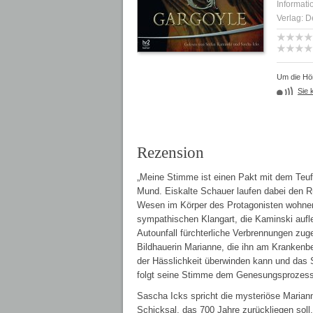
Informati
Verlag: D
Um die Hör
Sie 
Rezension
„Meine Stimme ist einen Pakt mit dem Teuf
Mund. Eiskalte Schauer laufen dabei den Rü
Wesen im Körper des Protagonisten wohne
sympathischen Klangart, die Kaminski aufle
Autounfall fürchterliche Verbrennungen zug
Bildhauerin Marianne, die ihn am Krankenbe
der Hässlichkeit überwinden kann und das 
folgt seine Stimme dem Genesungsprozess
Sascha Icks spricht die mysteriöse Marian
Schicksal, das 700 Jahre zurückliegen soll,