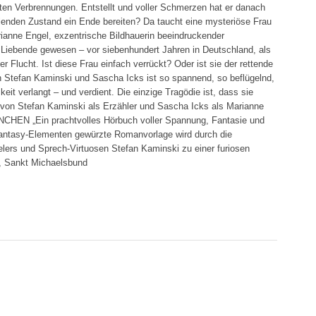
ten Verbrennungen. Entstellt und voller Schmerzen hat er danach
enden Zustand ein Ende bereiten? Da taucht eine mysteriöse Frau
ianne Engel, exzentrische Bildhauerin beeindruckender
 Liebende gewesen – vor siebenhundert Jahren in Deutschland, als
r Flucht. Ist diese Frau einfach verrückt? Oder ist sie der rettende
n Stefan Kaminski und Sascha Icks ist so spannend, so beflügelnd,
it verlangt – und verdient. Die einzige Tragödie ist, dass sie
von Stefan Kaminski als Erzähler und Sascha Icks als Marianne
CHEN „Ein prachtvolles Hörbuch voller Spannung, Fantasie und
 Fantasy-Elementen gewürzte Romanvorlage wird durch die
ielers und Sprech-Virtuosen Stefan Kaminski zu einer furiosen
9, Sankt Michaelsbund