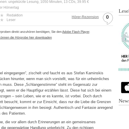
onen: ungekürzte Lesung, 1050 Minuten, 13 CDs, 39.95 €
er Hörverlag
Lese
Redaktion
0
Hörer-Rezension
Leser
proben direkt anzuhören benötigen, Sie den
Adobe Flash Player
.
können die Hörprobe hier downloaden
el eingegangen“, zischelt und faucht es aus Stefan Kaminskis
cken hinunter, wenn man sich vorstellt, was für ein unheimliches
n muss. Diese „Schlangenstimme“ steht im Gegensatz zur
gt, wenn er die Hauptfigur erzählen lässt. Diese hat sich bei einem
ezogen – sein Leben, wie er es kannte, ist vorbei. Doch durch
News
tt besucht, kommt er zur Einsicht, dass nur die Liebe die Grenzen
Schlangenwesen in ihm besiegt. Authentisch und Fantasie anregend
 des Patienten.
ne, die vor allem durch Erinnerungen an ein gemeinsames
 die gegenwärtige Handlung unterbricht. Zu den richtigen