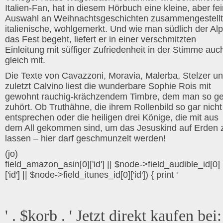
Italien-Fan, hat in diesem Hörbuch eine kleine, aber fe
Auswahl an Weihnachtsgeschichten zusammengestellt
italienische, wohlgemerkt. Und wie man südlich der Al
das Fest begeht, liefert er in einer verschmitzten
Einleitung mit süffiger Zufriedenheit in der Stimme auc
gleich mit.
Die Texte von Cavazzoni, Moravia, Malerba, Stelzer u
zuletzt Calvino liest die wunderbare Sophie Rois mit
gewohnt rauchig-krächzendem Timbre, dem man so g
zuhört. Ob Truthähne, die ihrem Rollenbild so gar nicht
entsprechen oder die heiligen drei Könige, die mit aus
dem All gekommen sind, um das Jesuskind auf Erden 
lassen – hier darf geschmunzelt werden!
(jo)
field_amazon_asin[0]['id'] || $node->field_audible_id[0]
['id'] || $node->field_itunes_id[0]['id']) { print '
' . $korb . ' Jetzt direkt kaufen bei: