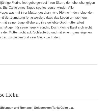
jährige Florine lebt geborgen bei ihren Eltern, der lebenshungrigen
. Bis Carlie eines Tages spurlos verschwindet. Alle
rage, was mit ihrer Mutter geschah, wird Florine in den folgenden
mit der Zumutung fertig werden, dass das Leben um sie herum
r mit seiner Jugendliebe an, ihre geliebte Großmutter altert
och Augen für seine neue Freundin. Doch Florine lässt sich nicht
hr der Mutter nicht auf. Schlagfertig und mit einem ganz eigenen
 treu zu bleiben und sein Glück zu finden.
ise Helm
zählungen und Romane
| Gelesen von
Tanja Geke
u.a.