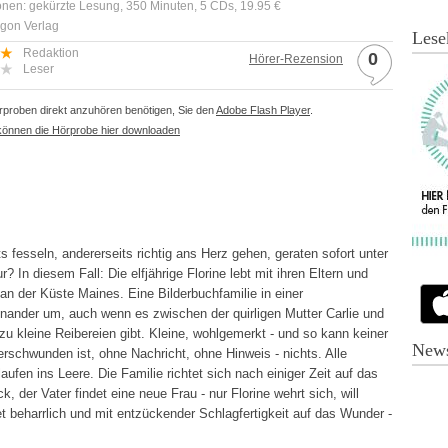
onen: gekürzte Lesung, 350 Minuten, 5 CDs, 19.95 €
rgon Verlag
Lese
Redaktion
0
Hörer-Rezension
Leser
proben direkt anzuhören benötigen, Sie den
Adobe Flash Player
.
können die Hörprobe hier downloaden
s fesseln, andererseits richtig ans Herz gehen, geraten sofort unter
 In diesem Fall: Die elfjährige Florine lebt mit ihren Eltern und
 an der Küste Maines. Eine Bilderbuchfamilie in einer
einander um, auch wenn es zwischen der quirligen Mutter Carlie und
u kleine Reibereien gibt. Kleine, wohlgemerkt - und so kann keiner
News
erschwunden ist, ohne Nachricht, ohne Hinweis - nichts. Alle
laufen ins Leere. Die Familie richtet sich nach einiger Zeit auf das
k, der Vater findet eine neue Frau - nur Florine wehrt sich, will
et beharrlich und mit entzückender Schlagfertigkeit auf das Wunder -