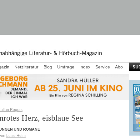
azin
Netzliteratur
Blog
Umfrage
Index
Service
Abo
allan Rogers
nrotes Herz, eisblaue See
UNGEN UND ROMANE
 von
Luise Helm