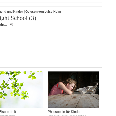
gend und Kinder
| Gelesen von
Luise Helm
ight School (3)
ehr…
ise befreit
Philosophie für Kinder