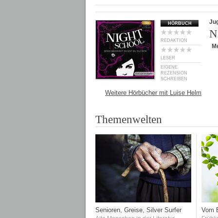
Ju
HÖRBUCH
N
REDAKTION
M
LESER
EIGENE
REZENSION
SCHREIBEN
Weitere Hörbücher mit Luise Helm
Themenwelten
Senioren, Greise, Silver Surfer
Vom E