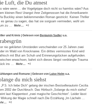
ie Luft, die Du atmest
s wäre wenn … die Vogelgrippe doch nicht so harmlos wäre? Aus
em kleinen Rest Urangst ihrer Zeitgenossen hat die Amerikanerin
rla Buckley einen beklemmenden Roman gestrickt. Keinen Thriller
 es genau zu sagen, das hat sie sorgsam vermieden, wohl um
um zu …
Mehr…
iller und Krimis
| Gelesen von
Benjamin Sadler
u.a.
rabesgrün
ter nie geklärten Umständen verschwinden vor 25 Jahren zwei
der im Wald von Knocknaree. Ein drittes vermisstes Kind wird
athisch mit Blut am Schuh und Erinnerungslücken aufgefunden.
zwischen erwachsen, bahnt sich dieses längst verdrängte Trauma
rück ins …
Mehr…
zählungen und Romane
| Gelesen von
Luise Helm
u.a.
olange du mich siehst
 „P.S. Ich liebe Dich“ gelang der irischen Bestsellerautorin Cecilia
ern 2002 der Durchbruch. Das Hörbuch „Solange du mich siehst“
eint laut Klappentext „zwei magische Geschichten“. Leider lässt
e Wirkung der Magie schnell nach.Die Erzählung „Im Lächeln …
ehr…