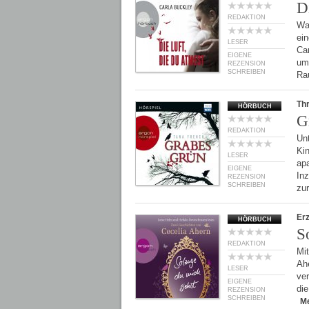
D
REDAKTION
Wa
ein
LESER
Ca
EIGENE
um
REZENSION
SCHREIBEN
Ra
Thr
HÖRBUCH
G
REDAKTION
Un
Kin
LESER
ap
EIGENE
In
REZENSION
SCHREIBEN
zu
Er
HÖRBUCH
S
REDAKTION
Mit
Ah
LESER
ver
EIGENE
di
REZENSION
SCHREIBEN
M