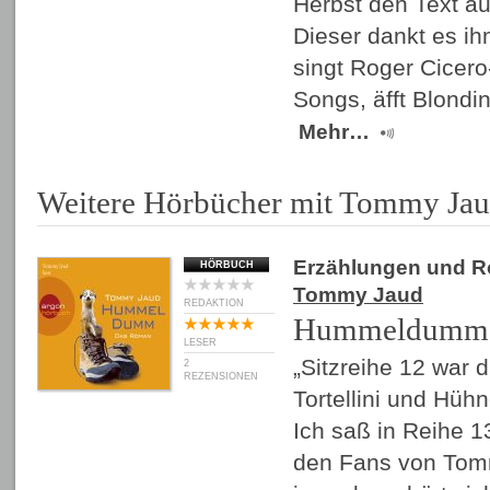
Herbst den Text au
Dieser dankt es i
singt Roger Cicero
Songs, äfft Blond
Mehr…
Weitere Hörbücher mit Tommy Ja
Erzählungen und 
HÖRBUCH
Tommy Jaud
REDAKTION
Hummeldumm
LESER
„Sitzreihe 12 war d
2
REZENSIONEN
Tortellini und Hüh
Ich saß in Reihe 1
den Fans von Tom