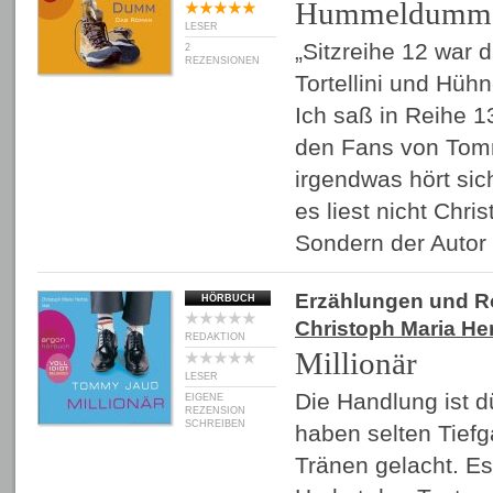
Hummeldumm
LESER
„Sitzreihe 12 war d
2
REZENSIONEN
Tortellini und Hüh
Ich saß in Reihe 1
den Fans von Tom
irgendwas hört sic
es liest nicht Chri
Sondern der Auto
Erzählungen und 
HÖRBUCH
Christoph Maria He
REDAKTION
Millionär
LESER
Die Handlung ist 
EIGENE
REZENSION
SCHREIBEN
haben selten Tiefg
Tränen gelacht. Es