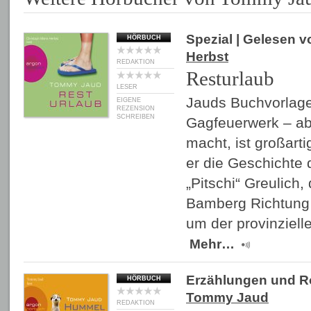
Spezial
| Gelesen 
HÖRBUCH
Herbst
REDAKTION
Resturlaub
LESER
Jauds Buchvorlage 
EIGENE
REZENSION
SCHREIBEN
Gagfeuerwerk – ab
macht, ist großartig
er die Geschichte 
„Pitschi“ Greulich
Bamberg Richtung 
um der provinziell
Mehr…
Erzählungen und 
HÖRBUCH
Tommy Jaud
REDAKTION