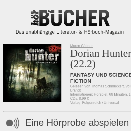
Marco Göllner
Dorian Hunte
(22.2)
FANTASY UND SCIENCE
FICTION
Gelesen von
Thomas Schmuckert
,
Vol
Brandt
Informationen: Hörspiel, 68 Minuten, 1
CDs, 8.99 €
Verlag: Folgenreich / Universal
Eine Hörprobe abspielen