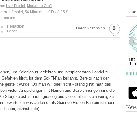
 von
Lutz Riedel
,
Marianne Groß
Lese
onen: Hörspiel, 56 Minuten, 1 CDs, 8.95 €
Dreamland
Redaktion
0
Hörer-Rezension
Leser
chen, um Kolonien zu errichten und interplanetaren Handel zu
 Gefahren birgt, ist dem Sci-Fi-Fan bekannt. Bereits nach den
ine gestellt wurde. Ob man will oder nicht - ständig hat man das
Neben vielen Anspielungen mit Namen und Bezeichnungen sind die
e Story selbst ist nicht gruselig und vielleicht ein klein wenig zu
erie erwarte ich was anderes, als Science-Fiction-Fan bin ich aber
News
 Reuter, rezinator.de)