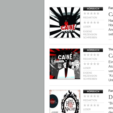
Fan
HÖRBUCH
C
REDAKTION
Har
Hör
LESER
An
EIGENE
set
REZENSION
SCHREIBEN
…
Thr
HÖRBUCH
C
REDAKTION
Ein
At
LESER
ver
EIGENE
´Ko
REZENSION
SCHREIBEN
Un
Fan
HÖRBUCH
D
REDAKTION
"B
ers
LESER
di