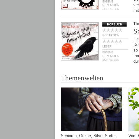
EIGENE
ver
REZENSION
SCHREIBEN
mi
Thr
HÖRBUCH
S
REDAKTION
Li
Deb
LESER
so
EIGENE
Ih
REZENSION
SCHREIBEN
du
Themenwelten
Senioren, Greise, Silver Surfer
Vom E