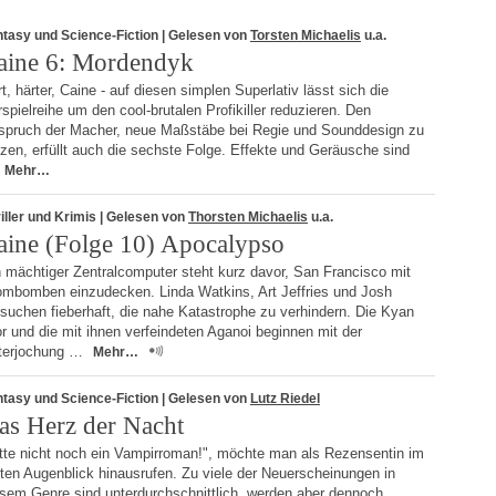
tasy und Science-Fiction
| Gelesen von
Torsten Michaelis
u.a.
aine 6: Mordendyk
t, härter, Caine - auf diesen simplen Superlativ lässt sich die
spielreihe um den cool-brutalen Profikiller reduzieren. Den
spruch der Macher, neue Maßstäbe bei Regie und Sounddesign zu
zen, erfüllt auch die sechste Folge. Effekte und Geräusche sind
Mehr…
iller und Krimis
| Gelesen von
Thorsten Michaelis
u.a.
aine (Folge 10) Apocalypso
 mächtiger Zentralcomputer steht kurz davor, San Francisco mit
ombomben einzudecken. Linda Watkins, Art Jeffries und Josh
suchen fieberhaft, die nahe Katastrophe zu verhindern. Die Kyan
r und die mit ihnen verfeindeten Aganoi beginnen mit der
terjochung …
Mehr…
tasy und Science-Fiction
| Gelesen von
Lutz Riedel
as Herz der Nacht
itte nicht noch ein Vampirroman!", möchte man als Rezensentin im
ten Augenblick hinausrufen. Zu viele der Neuerscheinungen in
esem Genre sind unterdurchschnittlich, werden aber dennoch