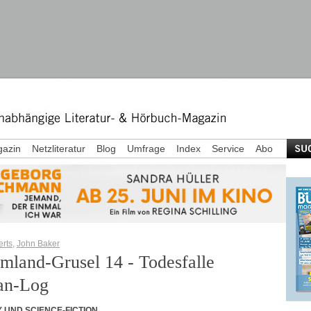
azin
Netzliteratur
Blog
Umfrage
Index
Service
Abo
erts
,
John Baker
mland-Grusel 14 - Todesfalle
an-Log
 UND SCIENCE-FICTION