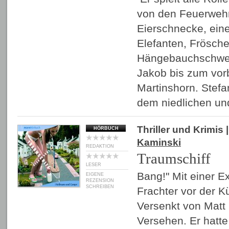
von den Feuerweh
Eierschnecke, eine
Elefanten, Frösche
Hängebauchschwei
Jakob bis zum vor
Martinshorn. Stef
dem niedlichen u
Thriller und Krimis
|
HÖRBUCH
Kaminski
REDAKTION
Traumschiff
LESER
Bang!" Mit einer Ex
EIGENE
REZENSION
SCHREIBEN
Frachter vor der Kü
Versenkt von Matt
Versehen. Er hatt