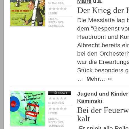
Maire
u.a.
REDAKTION
Der Krieg der
LESER
Die Messlatte lag 
EIGENE
REZENSION
SCHREIBEN
dem "Gespenst von
Headroom und Kom
Albrecht bereits e
bei den Orchesterh
war die Erwartung
Stück besonders g
…
Mehr…
Jugend und Kinder
HÖRBUCH
Kaminski
REDAKTION
Bei der Feuerw
LESER
kalt
EIGENE
REZENSION
SCHREIBEN
Er spielt alle Rolle