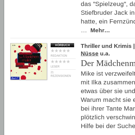
das "Spielzeug", d
Stiefbruder Jack i
hatte, ein Fernzün
…
Mehr…
Thriller und Krimis
|
HÖRBUCH
Nüsse
u.a.
REDAKTION
Der Mädchenm
LESER
Mike ist verzweifelt
21
REZENSIONEN
mit Ilka zusammen
etwas über sie und
Warum macht sie e
bei ihrer Tante Mar
plötzlich verschw
Hilfe bei der Suc