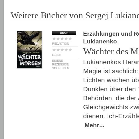
Weitere Bücher von Sergej Lukian
Erzählungen und 
BUCH
Lukianenko
REDAKTION
Wächter des M
LESER
Lukianenkos Hera
EIGENE
REZENSION
SCHREIBEN
Magie ist sachlich:
Lichten wachen übe
Dunklen über den 
Behörden, die der 
Gleichgewichts zw
dienen. Ich-Erzähl
Mehr…