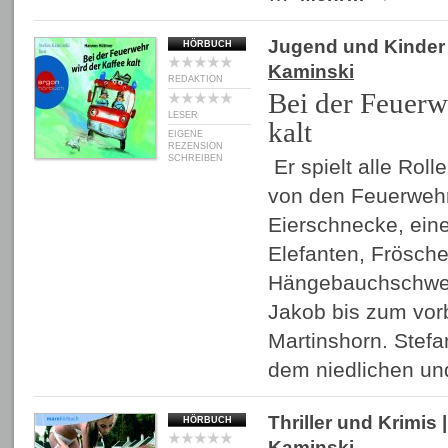
Jugend und Kinder
HÖRBUCH
Kaminski
REDAKTION
Bei der Feuerw
LESER
kalt
EIGENE
REZENSION
SCHREIBEN
Er spielt alle Rolle
von den Feuerweh
Eierschnecke, eine
Elefanten, Frösche
Hängebauchschwei
Jakob bis zum vor
Martinshorn. Stef
dem niedlichen u
Thriller und Krimis
|
HÖRBUCH
Kaminski