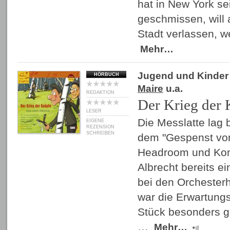
hat in New York se
geschmissen, will 
Stadt verlassen, w
Mehr…
Jugend und Kinder
HÖRBUCH
Maire
u.a.
REDAKTION
Der Krieg der
LESER
Die Messlatte lag 
EIGENE
REZENSION
SCHREIBEN
dem "Gespenst von
Headroom und Kom
Albrecht bereits e
bei den Orchesterh
war die Erwartung
Stück besonders g
…
Mehr…