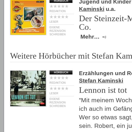
Jugend und Kinder
HÖRBUCH
Kaminski
u.a.
REDAKTION
Der Steinzei
LESER
Co.
EIGENE
REZENSION
SCHREIBEN
Mehr…
Weitere Hörbücher mit Stefan Kam
Erzählungen und 
HÖRBUCH
Stefan Kaminski
REDAKTION
Lennon ist tot
LESER
"Mit meinem Woch
EIGENE
REZENSION
SCHREIBEN
ich auch im Gefäng
Wer so etwas sagt
sein. Robert, ein 