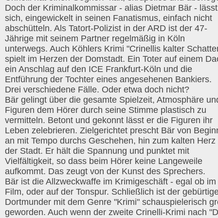
Doch der Kriminalkommissar - alias Dietmar Bär - lässt
sich, eingewickelt in seinen Fanatismus, einfach nicht
abschütteln. Als Tatort-Polizist in der ARD ist der 47-
Jährige mit seinem Partner regelmäßig in Köln
unterwegs. Auch Köhlers Krimi "Crinellis kalter Schatte
spielt im Herzen der Domstadt. Ein Toter auf einem Da
ein Anschlag auf den ICE Frankfurt-Köln und die
Entführung der Tochter eines angesehenen Bankiers.
Drei verschiedene Fälle. Oder etwa doch nicht?
Bär gelingt über die gesamte Spielzeit, Atmosphäre un
Figuren dem Hörer durch seine Stimme plastisch zu
vermitteln. Betont und gekonnt lässt er die Figuren ihr
Leben zelebrieren. Zielgerichtet prescht Bär von Begin
an mit Tempo durchs Geschehen, hin zum kalten Herz
der Stadt. Er hält die Spannung und punktet mit
Vielfältigkeit, so dass beim Hörer keine Langeweile
aufkommt. Das zeugt von der Kunst des Sprechers.
Bär ist die Allzweckwaffe im Krimigeschäft - egal ob im
Film, oder auf der Tonspur. Schließlich ist der gebürtig
Dortmunder mit dem Genre "Krimi" schauspielerisch g
geworden. Auch wenn der zweite Crinelli-Krimi nach "