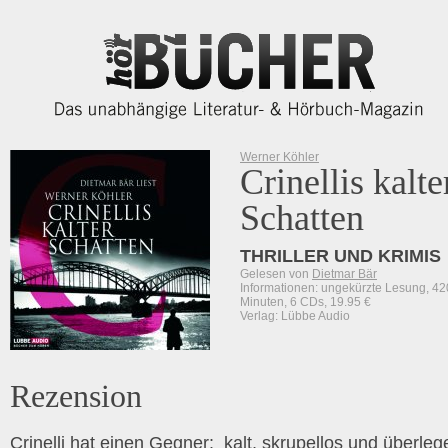
Werner Köhler
Crinellis kalte
Schatten
THRILLER UND KRIMIS
Gelesen von
Dietmar Bär
Informationen: ungekürzte Lesung, 42
Minuten, 6 CDs, 19.95 €
Verlag: Lübbe Audio
Rezension
Crinelli hat einen Gegner: kalt, skrupellos und überleg