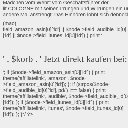
Mädchen vom Wehr" vom Geschäftsführer der
lit.COLOGNE mit seinen Irrungen und Wirrungen ein 
andere Mal anstrengt: Das Hinhören lohnt sich denno
(mao)
field_amazon_asin[0]['id'] || $node->field_audible_id[0]
['id'] || $node->field_itunes_id[0]['id']) { print '
' . $korb . ' Jetzt direkt kaufen bei:
'; if ($node->field_amazon_asin[0]['id']) { print
theme('affiliatelink', 'amazon', $node-
>field_amazon_asin[0]['id']); }; if (strpos($node-
>field_audible_id[0]['id'],'pd/') !== false) { print
theme('affiliatelink', 'audible', $node->field_audible_id[0
['id']); }; if ($node->field_itunes_id[0]['id']) { print
theme('affiliatelink', 'itunes', $node->field_itunes_id[0]
['id']); }; }*/ ?>