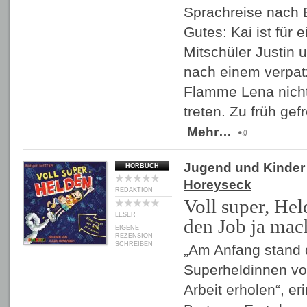
Sprachreise nach 
Gutes: Kai ist für 
Mitschüler Justin 
nach einem verpat
Flamme Lena nicht
treten. Zu früh gef
Mehr…
Jugend und Kinder
HÖRBUCH
Horeyseck
REDAKTION
Voll super, He
LESER
den Job ja mac
EIGENE
REZENSION
SCHREIBEN
„Am Anfang stand 
Superheldinnen vo
Arbeit erholen“, er