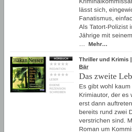
Kriminalkommissar 
lässt sich, eingewi
Fanatismus, einfac
Als Tatort-Polizist 
Jährige mit seinem
…
Mehr…
Thriller und Krimis
|
HÖRBUCH
Bär
REDAKTION
Das zweite Leb
LESER
Es gibt wohl kaum
EIGENE
REZENSION
SCHREIBEN
Krimiautor, der e
erst dann auftrete
bereits rund zwei D
verstrichen sind. 
Roman um Kommiss