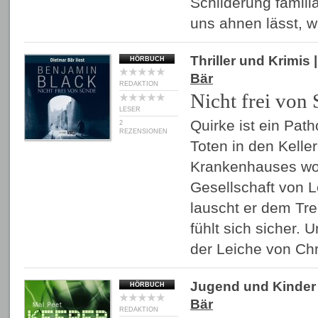
Schilderung famili
uns ahnen lässt, 
Thriller und Krimis
|
HÖRBUCH
Bär
REDAKTION
Nicht frei von
LESER
Quirke ist ein Path
2
REZENSIONEN
Toten in den Kelle
Krankenhauses wohl
Gesellschaft von 
lauscht er dem Tre
fühlt sich sicher. 
der Leiche von Ch
Jugend und Kinder
HÖRBUCH
Bär
REDAKTION