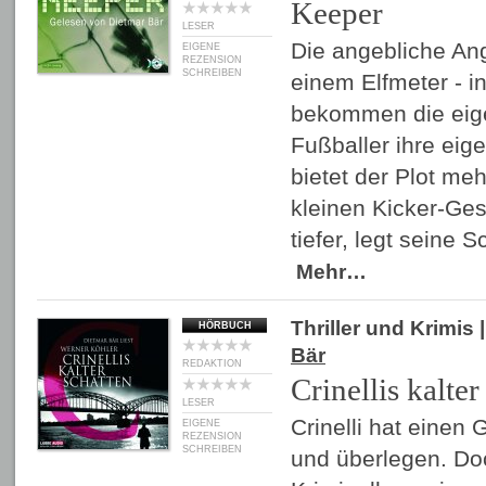
Keeper
LESER
Die angebliche Ang
EIGENE
REZENSION
SCHREIBEN
einem Elfmeter - i
bekommen die eigen
Fußballer ihre eig
bietet der Plot meh
kleinen Kicker-Ges
tiefer, legt seine
Mehr…
Thriller und Krimis
|
HÖRBUCH
Bär
REDAKTION
Crinellis kalte
LESER
Crinelli hat einen 
EIGENE
REZENSION
SCHREIBEN
und überlegen. Do