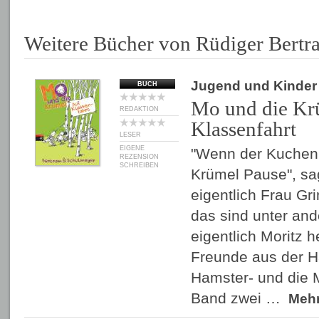
Weitere Bücher von Rüdiger Bertr
Jugend und Kinder
BUCH
Mo und die Kr
REDAKTION
Klassenfahrt
LESER
EIGENE
"Wenn der Kuchen 
REZENSION
SCHREIBEN
Krümel Pause", sag
eigentlich Frau Gr
das sind unter an
eigentlich Moritz h
Freunde aus der H
Hamster- und die 
Band zwei …
Meh