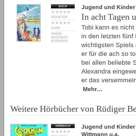
Jugend und Kinder
BUCH
In acht Tagen 
REDAKTION
Tobi kann es nicht
LESER
EIGENE
in den letzten fün
REZENSION
SCHREIBEN
wichtigsten Spiels
er für die ach so t
bei allen beliebte 
Alexandra eingewe
er das versemmel
Mehr…
Weitere Hörbücher von Rüdiger B
Jugend und Kinder
HÖRBUCH
Wittmann
u.a.