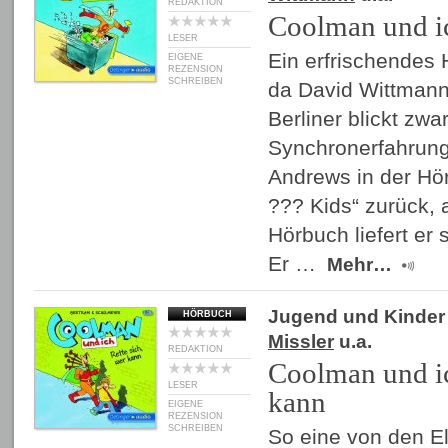
REDAKTION
Coolman und i
LESER
Ein erfrischendes 
EIGENE
REZENSION
SCHREIBEN
da David Wittmann.
Berliner blickt zwa
Synchronerfahrung
Andrews in der Hör
??? Kids“ zurück, 
Hörbuch liefert er 
Er …
Mehr…
Jugend und Kinder
HÖRBUCH
Missler
u.a.
REDAKTION
Coolman und ic
LESER
kann
EIGENE
REZENSION
SCHREIBEN
So eine von den El