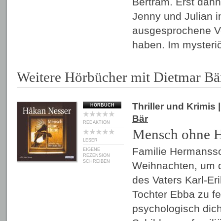
Bertram. Erst dan
Jenny und Julian i
ausgesprochene Vo
haben. Im myster
Weitere Hörbücher mit Dietmar Bä
Thriller und Krimis
|
HÖRBUCH
Bär
REDAKTION
Mensch ohne 
LESER
Familie Hermansson 
EIGENE
REZENSION
SCHREIBEN
Weihnachten, um d
des Vaters Karl-Eri
Tochter Ebba zu fe
psychologisch dich