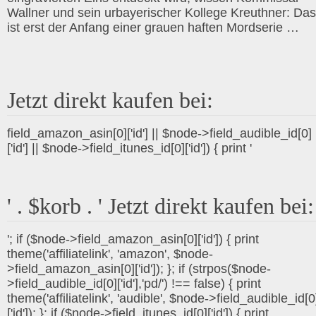
Wallner und sein urbayerischer Kollege Kreuthner: Das
ist erst der Anfang einer grauen haften Mordserie …
Jetzt direkt kaufen bei:
field_amazon_asin[0]['id'] || $node->field_audible_id[0]
['id'] || $node->field_itunes_id[0]['id']) { print '
' . $korb . ' Jetzt direkt kaufen bei:
'; if ($node->field_amazon_asin[0]['id']) { print
theme('affiliatelink', 'amazon', $node-
>field_amazon_asin[0]['id']); }; if (strpos($node-
>field_audible_id[0]['id'],'pd/') !== false) { print
theme('affiliatelink', 'audible', $node->field_audible_id[0
['id']); }; if ($node->field_itunes_id[0]['id']) { print