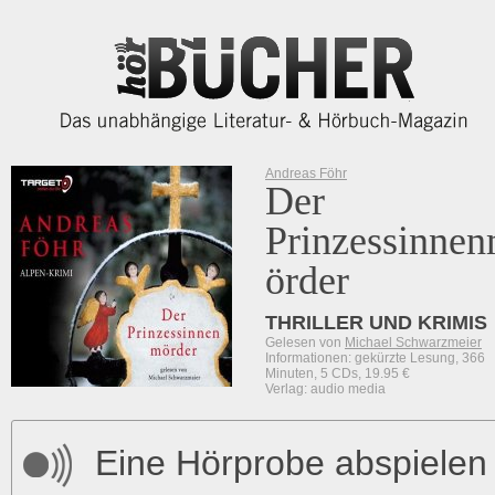
Andreas Föhr
Der
Prinzessinne
örder
THRILLER UND KRIMIS
Gelesen von
Michael Schwarzmeier
Informationen: gekürzte Lesung, 366
Minuten, 5 CDs, 19.95 €
Verlag: audio media
Eine Hörprobe abspielen