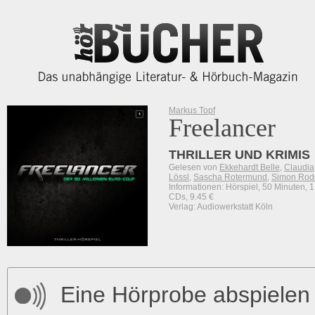
Markus Topf
Freelancer
THRILLER UND KRIMIS
Gelesen von
Ekkehardt Belle
,
Claudia
Lössl
,
Sascha Rotermund
,
Simon Rod
Informationen: Hörspiel, 50 Minuten, 1
CDs, 9.45 €
Verlag: Audiowerkstatt Köln
Eine Hörprobe abspielen