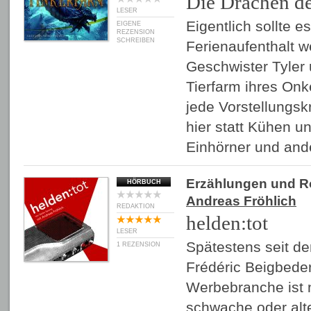
Die Drachen de
LESER
Eigentlich sollte e
EIGENE
REZENSION
SCHREIBEN
Ferienaufenthalt w
Geschwister Tyler 
Tierfarm ihres Onk
jede Vorstellungsk
hier statt Kühen 
Einhörner und an
Erzählungen und 
HÖRBUCH
Andreas Fröhlich
REDAKTION
helden:tot
LESER
Spätestens seit d
1 REZENSION
Frédéric Beigbeder
Werbebranche ist n
schwache oder alt