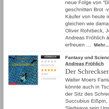
neue Folge von "Di
geschnitten Brot -v
Käufer von heute i
gleichen wie damal
Oliver Rohrbeck, 
Andreas Fröhlich ä
erfreuen …
Mehr
Fantasy und Scienc
HÖRBUCH
Andreas Fröhlich
REDAKTION
Der Schreckse
LESER
Walter Moers Fant
1 REZENSION
könnte auch in Ts
der Sitz des Schr
Succubius Eißpin, 
Sledwaya sein Unw