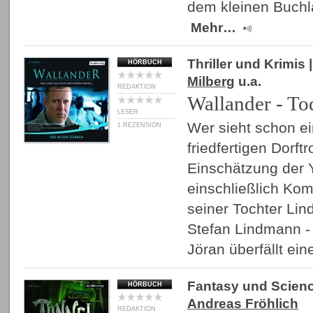
dem kleinen Buchl
Mehr…
Thriller und Krimis
|
HÖRBUCH
Milberg
u.a.
REDAKTION
Wallander - To
LESER
Wer sieht schon e
1 REZENSION
friedfertigen Dorft
Einschätzung der Y
einschließlich Kom
seiner Tochter Lin
Stefan Lindmann - 
Jöran überfällt e
Fantasy und Scienc
HÖRBUCH
Andreas Fröhlich
REDAKTION