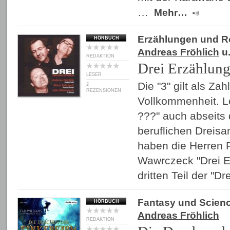
…
Mehr…
Erzählungen und 
HÖRBUCH
Andreas Fröhlich
u.
REDAKTION
Drei Erzählun
LESER
Die "3" gilt als Za
2
REZENSIONEN
Vollkommenheit. Lo
???" auch abseits 
beruflichen Dreisa
haben die Herren 
Wawrczeck "Drei 
dritten Teil der "Dr
Fantasy und Scienc
HÖRBUCH
Andreas Fröhlich
REDAKTION