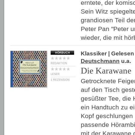
erntete, der komi
Sein Witz spiegelte
grandiosen Teil de
Peter Pan "Peter u
wieder, die mit hö
Klassiker
| Gelese
HÖRBUCH
Deutschmann
u.a.
REDAKTION
Die Karawane
LESER
Getrocknete Feigen
1 REZENSION
auf den Tisch geste
gesüßter Tee, die 
ein Handtuch zu 
Kopf geschlungen u
passende Hörambie
mit der Karawane 