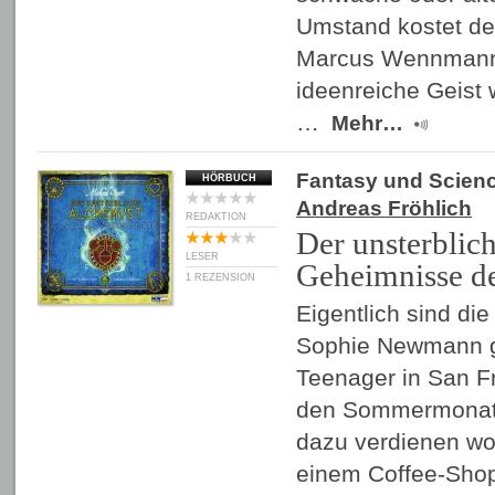
Umstand kostet den
Marcus Wennmann
ideenreiche Geist w
…
Mehr…
Fantasy und Scienc
HÖRBUCH
Andreas Fröhlich
REDAKTION
Der unsterblic
LESER
Geheimnisse de
1 REZENSION
Eigentlich sind die
Sophie Newmann g
Teenager in San Fr
den Sommermonate
dazu verdienen wol
einem Coffee-Shop