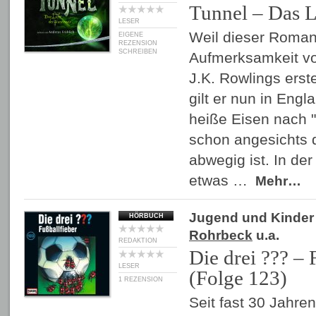
Tunnel – Das Li
LESER
Weil dieser Roman
EIGENE
REZENSION
SCHREIBEN
Aufmerksamkeit v
J.K. Rowlings erst
gilt er nun in Engl
heiße Eisen nach "
schon angesichts d
abwegig ist. In de
etwas …
Mehr…
Jugend und Kinder
HÖRBUCH
Rohrbeck
u.a.
REDAKTION
Die drei ??? – 
LESER
(Folge 123)
1 REZENSION
Seit fast 30 Jahren