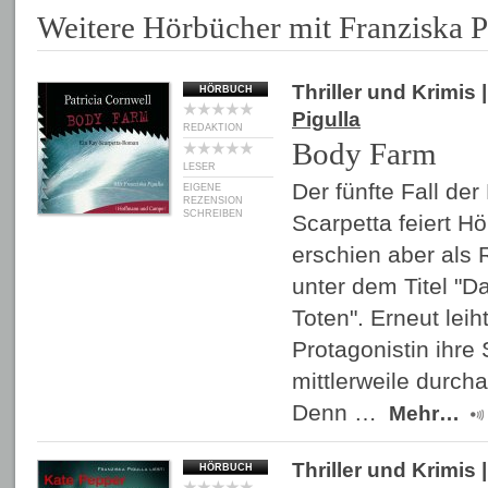
Weitere Hörbücher mit Franziska P
Thriller und Krimis
|
HÖRBUCH
Pigulla
REDAKTION
Body Farm
LESER
Der fünfte Fall de
EIGENE
REZENSION
SCHREIBEN
Scarpetta feiert H
erschien aber als
unter dem Titel "
Toten". Erneut leih
Protagonistin ihre
mittlerweile durcha
Denn …
Mehr…
Thriller und Krimis
|
HÖRBUCH