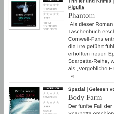
Thriller und Krimis
|
HÖRBUCH
Pigulla
REDAKTION
Phantom
LESER
Als dieser Roman 
EIGENE
REZENSION
SCHREIBEN
Taschenbuch erschi
Cornwell-Fans entrü
die Irre geführt füh
erhofften neuen E
Scarpetta-Reihe, w
als „Vergebliche 
Spezial
| Gelesen 
HÖRBUCH
Body Farm
REDAKTION
Der fünfte Fall de
LESER
EIGENE
Scarpetta erschien