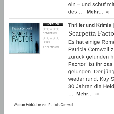
ein – und schuf mi
des …
Mehr…
Thriller und Krimis
|
HÖRBUCH
Scarpetta Facto
REDAKTION
Es hat einige Rom
LESER
1 REZENSION
Patricia Cornwell z
zurück gefunden ha
Facrtor" ist ihr da
gelungen. Der jün
wieder rund. Kay S
30 Jahren die Held
…
Mehr…
Weitere Hörbücher von Patricia Cornwell