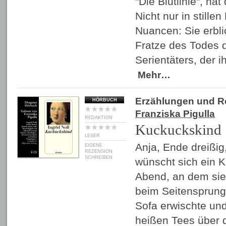
"Die Blutlinie", ha
Nicht nur in stille
Nuancen: Sie erbli
Fratze des Todes d
Serientäters, der 
Mehr…
Erzählungen und 
HÖRBUCH
Franziska Pigulla
REDAKTION
Kuckuckskind
LESER
Anja, Ende dreißig
EIGENE
REZENSION
SCHREIBEN
wünscht sich ein K
Abend, an dem sie
beim Seitensprung
Sofa erwischte un
heißen Tees über 