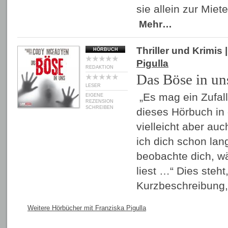
sie allein zur Miet
Mehr…
Thriller und Krimis
|
HÖRBUCH
Pigulla
REDAKTION
Das Böse in un
LESER
„Es mag ein Zufall
EIGENE
REZENSION
SCHREIBEN
dieses Hörbuch in 
vielleicht aber auc
ich dich schon lan
beobachte dich, w
liest …“ Dies steht
Kurzbeschreibung
Weitere Hörbücher mit Franziska Pigulla