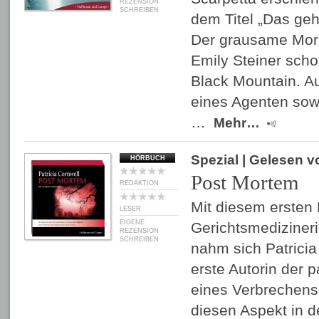
REZENSION
SCHREIBEN
dem Titel „Das ge
Der grausame Mord
Emily Steiner schoc
Black Mountain. A
eines Agenten sow
…
Mehr…
Spezial
| Gelesen 
HÖRBUCH
Post Mortem
REDAKTION
Mit diesem ersten 
LESER
EIGENE
Gerichtsmedizineri
REZENSION
SCHREIBEN
nahm sich Patricia
erste Autorin der 
eines Verbrechens 
diesen Aspekt in