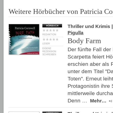
Weitere Hörbücher von Patricia Co
Thriller und Krimis
|
HÖRBUCH
Pigulla
REDAKTION
Body Farm
LESER
Der fünfte Fall de
EIGENE
REZENSION
SCHREIBEN
Scarpetta feiert H
erschien aber als
unter dem Titel "
Toten". Erneut leih
Protagonistin ihre
mittlerweile durcha
Denn …
Mehr…