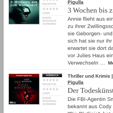
Pigulla
REDAKTION
3 Wochen bis z
LESER
Annie flieht aus e
EIGENE
REZENSION
SCHREIBEN
zu ihrer Zwillingss
sie Geborgen- und 
sich hat sie nur ih
erwartet sie dort d
vor Julies Haus ei
Verwechseln …
M
Thriller und Krimis
|
HÖRBUCH
Pigulla
REDAKTION
Der Todeskünst
LESER
Die FBI-Agentin S
EIGENE
REZENSION
SCHREIBEN
bekannt aus Cody 