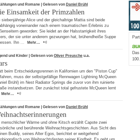
zählungen und Romane
| Gelesen von
Daniel Brühl
ie Einsamkeit der Primzahlen
 siebenjährige Alice und der gleichaltrige Mattia sind beide
abhängig voneinander nach einem traumatischen Erlebnis zu
enseitern geworden: Sie leidet an der Halsstarrigkeit ihres
ters, der sie unter anderem gezwungen hat, brühendheiße Suppe
Part
 essen. Ihn …
Mehr…
Das 
gend und Kinder
| Gelesen von
Oliver Preusche
u.a.
100
ars
att beim Entscheidungsrennen in Kalifornien um den "Piston Cup"
 fahren, muss der selbstgefällige Rennwagen Lightning McQueen
niel Brühl) im Nest Radiator Springs die zuvor von ihm ruinierte
aße instandsetzen. Der zunächst total gefrustete McQueen lernt
Mehr…
zählungen und Romane
| Gelesen von
Daniel Brühl
eihnachtserinnerungen
 menschlicher Wärme und ohne Kitsch erzählt Capote zwei
sönliche und berührende Weihnachtsgeschichten. Aus Sicht des
inen Buddy, seines Alter Egos, berichtet er weitgehend
tobiografisch von Weihnachtsfesten seiner Kindheit. Es geht um