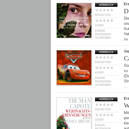
Er
HÖRBUCH
D
REDAKTION
Die
un
LESER
Auß
EIGENE
Va
REZENSION
SCHREIBEN
zu
Ju
HÖRBUCH
C
REDAKTION
St
zu
LESER
(Da
EIGENE
Str
REZENSION
SCHREIBEN
…
Er
HÖRBUCH
W
REDAKTION
Mit
per
LESER
kle
EIGENE
au
REZENSION