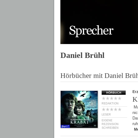
Daniel Brühl
Hörbücher mit Daniel Brü
Er
HÖRBUCH
K
REDAKTION
Mar
nic
LESER
Das
EIGENE
ru
REZENSION
SCHREIBEN
M