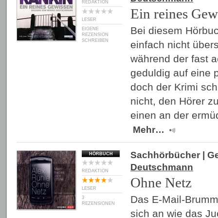
REDAKTION
Ein reines Gew
LESER
Bei diesem Hörbuc
EIGENE
REZENSION
SCHREIBEN
einfach nicht über
während der fast a
geduldig auf eine
doch der Krimi sch
nicht, den Hörer z
einen an der ermü
Mehr…
Sachhörbücher
| G
HÖRBUCH
Deutschmann
REDAKTION
Ohne Netz
LESER
Das E-Mail-Brumme
3
REZENSIONEN
sich an wie das J