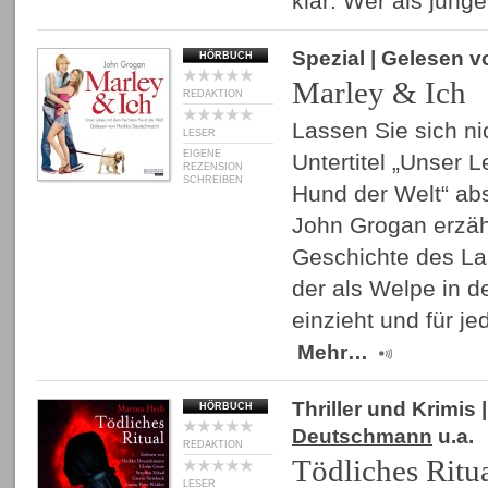
klar: Wer als jun
Spezial
| Gelesen 
HÖRBUCH
Marley & Ich
REDAKTION
Lassen Sie sich n
LESER
EIGENE
Untertitel „Unser 
REZENSION
SCHREIBEN
Hund der Welt“ ab
John Grogan erzähl
Geschichte des La
der als Welpe in 
einzieht und für 
Mehr…
Thriller und Krimis
|
HÖRBUCH
Deutschmann
u.a.
REDAKTION
Tödliches Ritu
LESER