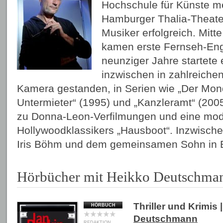
Hochschule für Künste m
Hamburger Thalia-Theate
Musiker erfolgreich. Mitt
kamen erste Fernseh-Eng
neunziger Jahre startete 
inzwischen in zahlreiche
Kamera gestanden, in Serien wie „Der Mond
Untermieter“ (1995) und „Kanzleramt“ (2005)
zu Donna-Leon-Verfilmungen und eine mod
Hollywoodklassikers „Hausboot“. Inzwischen
Iris Böhm und dem gemeinsamen Sohn in B
Hörbücher mit Heikko Deutschma
Thriller und Krimis
|
HÖRBUCH
Deutschmann
REDAKTION