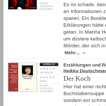
Es ist schade, da
EIGENE
REZENSION
SCHREIBEN
an Informationen z
sparen. Ein Bookle
Erklärungen hätte
getan. In Marina 
um düstere keltisc
Mörder, der sich i
Mehr…
Erzählungen und 
HÖRBUCH
Heikko Deutschma
REDAKTION
Der Koch
LESER
Hier hat einer nich
EIGENE
REZENSION
SCHREIBEN
Buchstabensuppe à
sondern ein schm