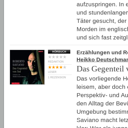
aufzuspringen. In 
und stundenlangem 
Täter gesucht, de
Morden im englisc
und sich fast zeit
Erzählungen und 
HÖRBUCH
Heikko Deutschma
REDAKTION
Das Gegenteil 
LESER
Das vorliegende H
1 REZENSION
leisem, aber doch 
Perspektiv- und Au
den Alltag der Bev
Umgebung bestim
Saviano macht letz