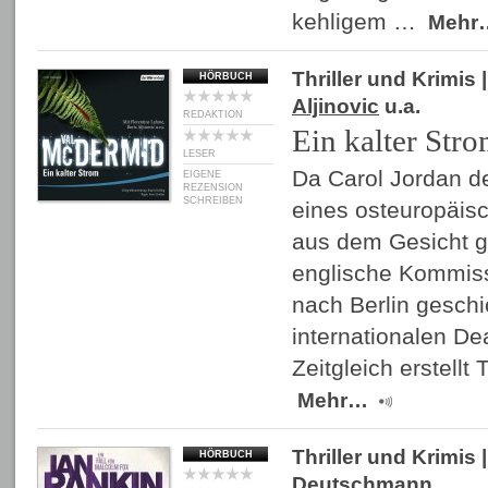
kehligem …
Mehr
Thriller und Krimis
|
HÖRBUCH
Aljinovic
u.a.
REDAKTION
Ein kalter Str
LESER
Da Carol Jordan de
EIGENE
REZENSION
SCHREIBEN
eines osteuropäis
aus dem Gesicht ge
englische Kommiss
nach Berlin geschi
internationalen De
Zeitgleich erstellt 
Mehr…
Thriller und Krimis
|
HÖRBUCH
Deutschmann