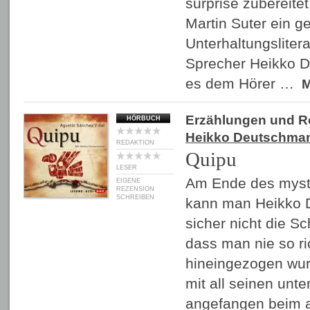
surprise zubereitet
Martin Suter ein g
Unterhaltungsliter
Sprecher Heikko D
es dem Hörer …
Erzählungen und 
HÖRBUCH
Heikko Deutschma
REDAKTION
Quipu
LESER
Am Ende des mys
EIGENE
REZENSION
SCHREIBEN
kann man Heikko 
sicher nicht die S
dass man nie so ri
hineingezogen wur
mit all seinen unt
angefangen beim a