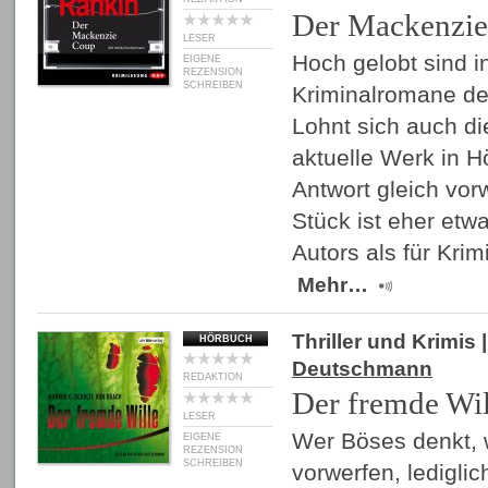
Der Mackenzi
LESER
Hoch gelobt sind i
EIGENE
REZENSION
SCHREIBEN
Kriminalromane de
Lohnt sich auch di
aktuelle Werk in 
Antwort gleich vo
Stück ist eher etw
Autors als für Kri
Mehr…
Thriller und Krimis
|
HÖRBUCH
Deutschmann
REDAKTION
Der fremde Wil
LESER
Wer Böses denkt,
EIGENE
REZENSION
SCHREIBEN
vorwerfen, ledigli