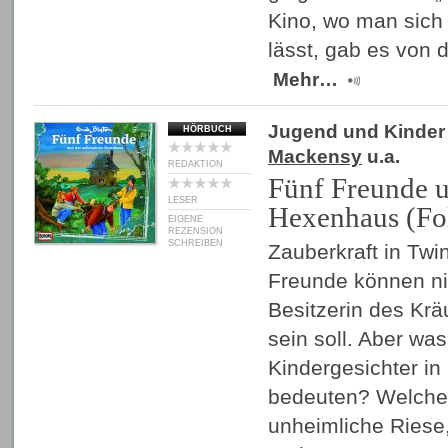
Kino, wo man sich
lässt, gab es von
Mehr…
Jugend und Kinder
HÖRBUCH
Mackensy
u.a.
REDAKTION
Fünf Freunde u
LESER
Hexenhaus (Fo
EIGENE
REZENSION
SCHREIBEN
Zauberkraft in Twi
Freunde können ni
Besitzerin des Krä
sein soll. Aber wa
Kindergesichter in
bedeuten? Welche R
unheimliche Riese,