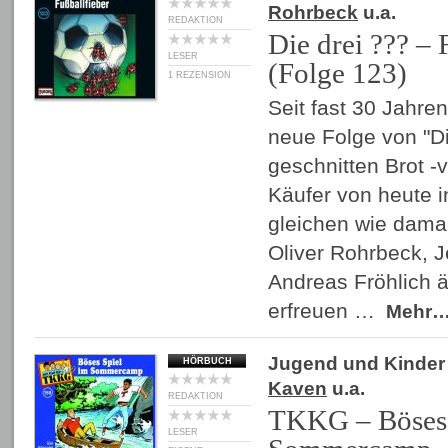
Rohrbeck
u.a.
REDAKTION
Die drei ??? – 
LESER
(Folge 123)
1 REZENSION
Seit fast 30 Jahren
neue Folge von "Di
geschnitten Brot -v
Käufer von heute i
gleichen wie damal
Oliver Rohrbeck, 
Andreas Fröhlich ä
erfreuen …
Mehr
Jugend und Kinder
HÖRBUCH
Kaven
u.a.
REDAKTION
TKKG – Böses 
LESER