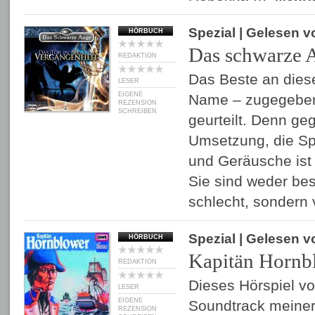
Spezial
| Gelesen 
HÖRBUCH
Das schwarze A
REDAKTION
Das Beste an diese
LESER
EIGENE
Name – zugegeben,
REZENSION
SCHREIBEN
geurteilt. Denn ge
Umsetzung, die Sp
und Geräusche ist
Sie sind weder bes
schlecht, sondern 
Spezial
| Gelesen 
HÖRBUCH
Kapitän Hornb
REDAKTION
Dieses Hörspiel vo
LESER
EIGENE
Soundtrack meiner
REZENSION