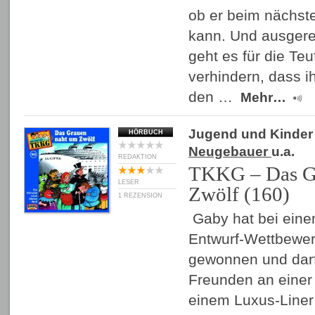
ob er beim nächste
kann. Und ausgere
geht es für die Te
verhindern, dass ih
den …
Mehr…
Jugend und Kinder
HÖRBUCH
Neugebauer
u.a.
REDAKTION
TKKG – Das G
LESER
Zwölf (160)
1 REZENSION
Gaby hat bei ein
Entwurf-Wettbewer
gewonnen und darf 
Freunden an einer
einem Luxus-Liner