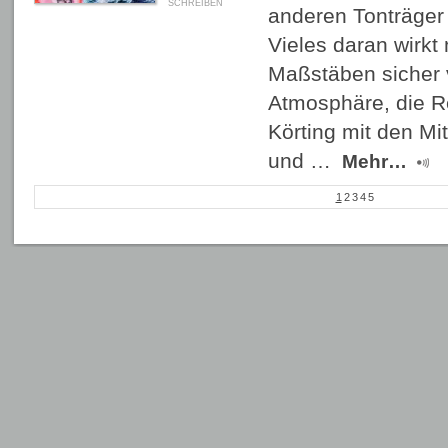
SCHREIBEN
anderen Tonträger 
Vieles daran wirkt
Maßstäben sicher 
Atmosphäre, die R
Körting mit den Mi
und …
Mehr…
1
2
3
4
5