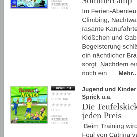
Sommercamp
EIGENE
REZENSION
SCHREIBEN
Im Ferien-Abenteu
Climbing, Nachtw
rasante Kanufahrte
Klößchen und Gaby
Begeisterung schlä
ein nächtlicher Bra
sorgt. Nachdem ei
noch ein …
Mehr
Jugend und Kinder
HÖRBUCH
Sprick
u.a.
REDAKTION
Die Teufelskic
LESER
jeden Preis
EIGENE
REZENSION
SCHREIBEN
Beim Training wird
Foul von Catrina ver