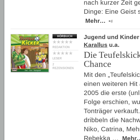
nach kurzer Zeit 
Dinge: Eine Geist 
Mehr…
Jugend und Kinder
HÖRBUCH
Karallus
u.a.
REDAKTION
Die Teufelskick
LESER
Chance
2
REZENSIONEN
Mit den „Teufelsk
einen weiteren Hit
2005 die erste (un
Folge erschien, wu
Tonträger verkauft
dribbeln die Nachw
Niko, Catrina, Me
Rebekka …
Mehr