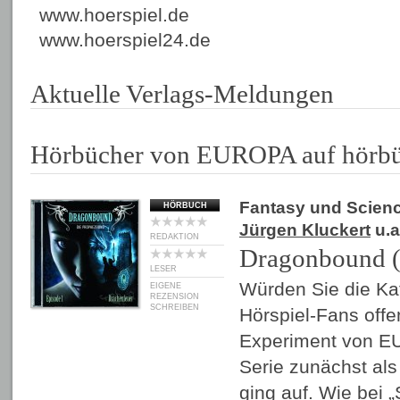
www.hoerspiel.de
www.hoerspiel24.de
Aktuelle Verlags-Meldungen
Hörbücher von EUROPA auf hörb
Fantasy und Scienc
HÖRBUCH
Jürgen Kluckert
u.a
REDAKTION
Dragonbound (
LESER
Würden Sie die Ka
EIGENE
REZENSION
SCHREIBEN
Hörspiel-Fans off
Experiment von E
Serie zunächst als
ging auf. Wie bei 