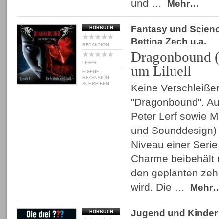
und …
Mehr…
Fantasy und Scienc
HÖRBUCH
Bettina Zech
u.a.
REDAKTION
Dragonbound (8
LESER
um Liluell
EIGENE
REZENSION
SCHREIBEN
Keine Verschleiße
"Dragonbound". Au
Peter Lerf sowie M
und Sounddesign) 
Niveau einer Serie,
Charme beibehält u
den geplanten zehn
wird. Die …
Mehr
Jugend und Kinder
HÖRBUCH