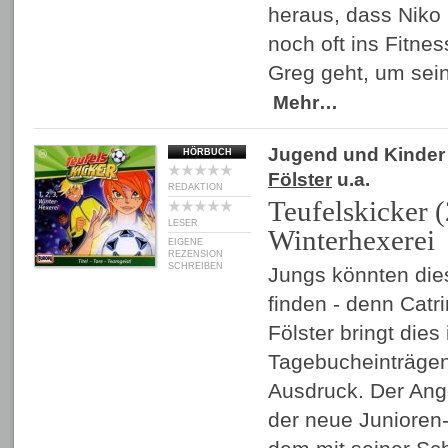
heraus, dass Niko
noch oft ins Fitne
Greg geht, um sei
Mehr…
Jugend und Kinder
HÖRBUCH
Fölster
u.a.
REDAKTION
Teufelskicker (2
LESER
Winterhexerei
EIGENE
REZENSION
SCHREIBEN
Jungs könnten die
finden - denn Catri
Fölster bringt dies
Tagebucheinträge
Ausdruck. Der Ang
der neue Junioren-