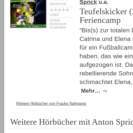
Sprick
u.a.
REDAKTION
Teufelskicker 
LESER
Feriencamp
EIGENE
REZENSION
SCHREIBEN
"Bis(s) zur totalen
Catrina und Elena 
für ein Fußballca
haben, das wie e
aufgezogen ist. Da
rebellierende Sohn
schmachtet Elena, 
Mehr…
Weitere Hörbücher von Frauke Nahrgang
Weitere Hörbücher mit Anton Spri