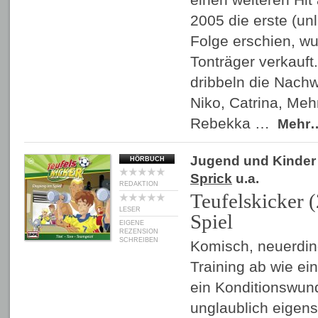
2005 die erste (un
Folge erschien, wu
Tonträger verkauft
dribbeln die Nachw
Niko, Catrina, Me
Rebekka …
Mehr
Jugend und Kinder
HÖRBUCH
Sprick
u.a.
REDAKTION
Teufelskicker 
LESER
Spiel
EIGENE
REZENSION
SCHREIBEN
Komisch, neuerdin
Training ab wie ein
ein Konditionswund
unglaublich eigensi