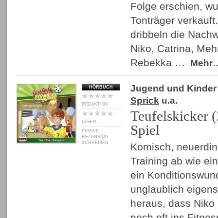
Folge erschien, wu
Tonträger verkauft
dribbeln die Nachw
Niko, Catrina, Me
Rebekka …
Mehr
Jugend und Kinder
HÖRBUCH
Sprick
u.a.
REDAKTION
Teufelskicker 
LESER
Spiel
EIGENE
REZENSION
SCHREIBEN
Komisch, neuerdin
Training ab wie ein
ein Konditionswund
unglaublich eigensi
heraus, dass Niko
noch oft ins Fitne