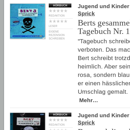
Jugend und Kinder
HÖRBUCH
Sprick
REDAKTION
Berts gesammel
LESER
Tagebuch Nr. 1
EIGENE
REZENSION
SCHREIBEN
"Tagebuch schreibe
verboten. Das ma
Bert schreibt trotz
heimlich. Aber sei
rosa, sondern blau
er einen hässliche
Umschlag gemalt.
Mehr…
Jugend und Kinder
HÖRBUCH
Sprick
REDAKTION