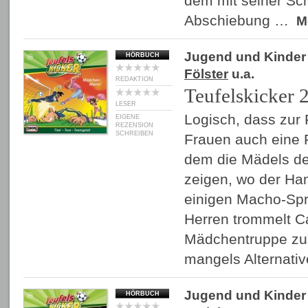
dem mit seiner Sc
Abschiebung …
M
Jugend und Kinder
HÖRBUCH
Fölster
u.a.
REDAKTION
Teufelskicker 
LESER
Logisch, dass zur
EIGENE
REZENSION
SCHREIBEN
Frauen auch eine 
dem die Mädels de
zeigen, wo der H
einigen Macho-Spr
Herren trommelt Ca
Mädchentruppe zu
mangels Alternat
Jugend und Kinder
HÖRBUCH