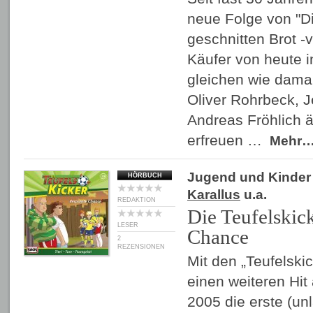
neue Folge von "Di
geschnitten Brot -v
Käufer von heute i
gleichen wie damal
Oliver Rohrbeck, 
Andreas Fröhlich ä
erfreuen …
Mehr
Jugend und Kinder
HÖRBUCH
Karallus
u.a.
REDAKTION
Die Teufelskick
LESER
Chance
2
REZENSIONEN
Mit den „Teufelsk
einen weiteren Hit
2005 die erste (un