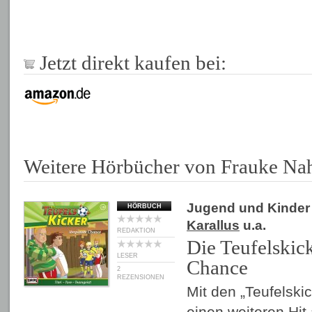
Jetzt direkt kaufen bei:
Weitere Hörbücher von Frauke Na
Jugend und Kinder
HÖRBUCH
Karallus
u.a.
REDAKTION
Die Teufelskick
LESER
Chance
2
REZENSIONEN
Mit den „Teufelsk
einen weiteren Hit