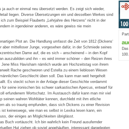
 ja auch er einmal neu übersetzt werden. Es zeigt sich wieder,
Detail liegen. Diverse Übersetzungen ein und desselben Werkes sind
ich zum Beispiel Flauberts „Lehrjahre des Herzens“ nicht in der
ndern in irgendeiner anderen, es wäre gewiss nie mein
Part
enartigen Plot an. Die Handlung umfasst die Zeit von 1812 (Dickens‘
er aber mittelloser Junge, vorgesehen dafür, in der Schmiede seines
Das 
exzentrischen Dame auf, die es sich – anscheinend – in den Kopf
100
n auszubilden und ihn – es wird immer schöner – den Reizen ihres
. Jene Miss Havisham nämlich wurde am Hochzeitstag von ihrem
nerwelt Rache geschworen und Estella zu einem lieblosen Wesen
 männlichen Geschlecht üben soll. Das kann man weit hergeholt
nallt. Es steckt schon in der Anlage dieser Geschichte verdammt
 für seine ironischen bis schwer sarkastischen Apercus, entwarf für
oll erfundenem Wortschatz. Im Austausch dafür kann man mir viel
ip seinen wahren Wohltäter kennen, durchlebt mit ihm etliche
rn als so traurig empfunden, dass sich Dickens zu einer Revision
 ist keineswegs, wie man es selbst in Lexika lesen kann, ein
luss, der einiges an Möglichkeiten übriglässt.
das Buch vortäuscht. Ich bin wahrlich kein Freund ausufernder
uellen Hut ziehen ob soviel angehäuften, interessant dargelegten