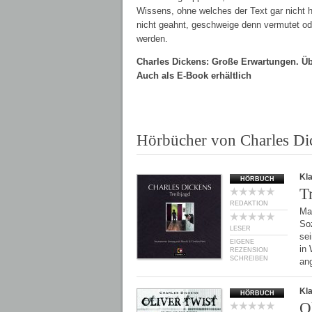
Wissens, ohne welches der Text gar nicht 
nicht geahnt, geschweige denn vermutet od
werden.
Charles Dickens: Große Erwartungen. Übe
Auch als E-Book erhältlich
Hörbücher von Charles Di
Kl
HÖRBUCH
T
REDAKTION
Ma
Soz
LESER
se
EIGENE
in 
REZENSION
SCHREIBEN
an
Kl
HÖRBUCH
O