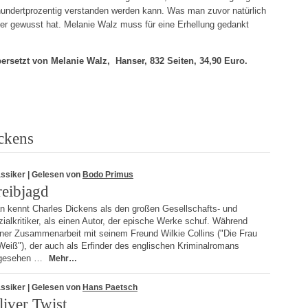
hundertprozentig verstanden werden kann. Was man zuvor natürlich
er gewusst hat. Melanie Walz muss für eine Erhellung gedankt
rsetzt von Melanie Walz, Hanser, 832 Seiten, 34,90 Euro.
ckens
assiker
| Gelesen von
Bodo Primus
reibjagd
n kennt Charles Dickens als den großen Gesellschafts- und
ialkritiker, als einen Autor, der epische Werke schuf. Während
iner Zusammenarbeit mit seinem Freund Wilkie Collins ("Die Frau
Weiß"), der auch als Erfinder des englischen Kriminalromans
gesehen …
Mehr…
assiker
| Gelesen von
Hans Paetsch
liver Twist