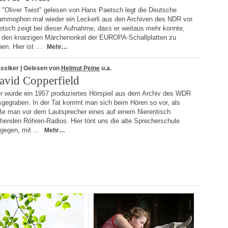
 "Oliver Twist" gelesen von Hans Paetsch legt die Deutsche
ammophon mal wieder ein Leckerli aus den Archiven des NDR vor.
etsch zeigt bei dieser Aufnahme, dass er weitaus mehr konnte,
s den knarzigen Märchenonkel der EUROPA-Schallplatten zu
ben. Hier ist …
Mehr…
assiker
| Gelesen von
Helmut Peine
u.a.
avid Copperfield
er wurde ein 1957 produziertes Hörspiel aus dem Archiv des WDR
sgegraben. In der Tat kommt man sich beim Hören so vor, als
ße man vor dem Lautsprecher eines auf einem Nierentisch
henden Röhren-Radios. Hier tönt uns die alte Sprecherschule
tgegen, mit …
Mehr…