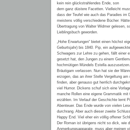
kein rein glückstrahlendes Ende, son
dern ganz düstere Facetten. Vielleicht muss
dass der Teufel wie auch das Paradies im 
meistens völlig verschiedene Bücher. Hätte 
Übertragung von Walter Widmer gelesen, so
Lieblingsbuch geworden.
„Hohe Erwartungen“ bietet einen höchst eig
Geburtsjahr) bis 1840. Pip, ein aufgeweckt
Schwagers zur Lehre zu gehen, fällt einer 
gesetzt hat, den Jungen zu einem Gentlema
hochmütigen Mündels Estella auszusetzen
Bräutigam verlassen. Nun hat sie der Män
erzogen, das an ihrer Stelle Vergeltung am
finden, aber genauso gut herrlich durchgek
viel Humor. Dickens schuf sich eine Vorlage
manche Rollen eine eigene Grammatik mit t
erzählen. Im Verlauf der Geschichte lernt P
Abenteuer. Das Ende wurde von vielen Lese
durchrang. Aber auch dieser zweite Schluss
Happy End. Viel eher ein völlig offener Sch
Der Roman ist übrigens nicht so dick, wie 
Anmerkungsapparate, muss aber meinen virt