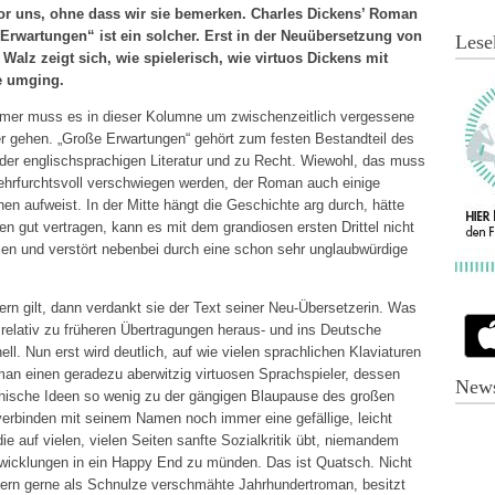
vor uns, ohne dass wir sie bemerken. Charles Dickens’ Roman
Erwartungen“ ist ein solcher. Erst in der Neuübersetzung von
Lese
 Walz zeigt sich, wie spielerisch, wie virtuos Dickens mit
e umging.
mmer muss es in dieser Kolumne um zwischenzeitlich vergessene
r gehen. „Große Erwartungen“ gehört zum festen Bestandteil des
er englischsprachigen Literatur und zu Recht. Wiewohl, das muss
 ehrfurchtsvoll verschwiegen werden, der Roman auch einige
n aufweist. In der Mitte hängt die Geschichte arg durch, hätte
n gut vertragen, kann es mit dem grandiosen ersten Drittel nicht
en und verstört nebenbei durch eine schon sehr unglaubwürdige
rn gilt, dann verdankt sie der Text seiner Neu-Übersetzerin. Was
elativ zu früheren Übertragungen heraus- und ins Deutsche
ell. Nun erst wird deutlich, auf wie vielen sprachlichen Klaviaturen
man einen geradezu aberwitzig virtuosen Sprachspieler, dessen
News
hische Ideen so wenig zu der gängigen Blaupause des großen
rbinden mit seinem Namen noch immer eine gefällige, leicht
die auf vielen, vielen Seiten sanfte Sozialkritik übt, niemandem
wicklungen in ein Happy End zu münden. Das ist Quatsch. Nicht
ikern gerne als Schnulze verschmähte Jahrhundertroman, besitzt