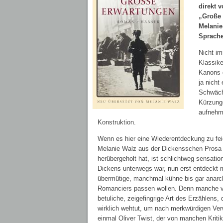
direkt 
„Große 
Melanie
Sprach
Nicht i
Klassike
Kanons d
ja nicht
Schwäche
Kürzunge
aufnehm
Konstruktion.
Wenn es hier eine Wiederentdeckung zu feie
Melanie Walz aus der Dickensschen Prosa r
herübergeholt hat, ist schlichtweg sensation
Dickens unterwegs war, nun erst entdeckt 
übermütige, manchmal kühne bis gar anarc
Romanciers passen wollen. Denn manche ve
betuliche, zeigefingrige Art des Erzählens, 
wirklich wehtut, um nach merkwürdigen Ver
einmal Oliver Twist, der von manchen Krit