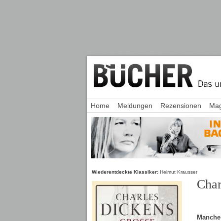
Home
Meldungen
Rezensionen
Mag
Wiederentdeckte Klassiker:
Helmut Krausser
Char
Manche 