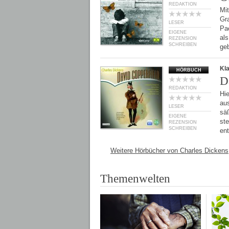
REDAKTION
Mit
Gr
LESER
Pa
EIGENE
al
REZENSION
SCHREIBEN
ge
Kl
HÖRBUCH
D
REDAKTION
Hi
au
LESER
sä
EIGENE
ste
REZENSION
SCHREIBEN
en
Weitere Hörbücher von Charles Dickens
Themenwelten