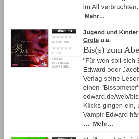
im All verbrachten
Mehr…
Jugend und Kinder
HÖRBUCH
Grote
u.a.
REDAKTION
Bis(s) zum Abe
LESER
"Für wen soll sich 
EIGENE
REZENSION
SCHREIBEN
Edward oder Jacob?
Verlag seine Leser
einen "Bissometer"
edward.de/web/bis
Klicks gingen ein,
Vampir Edward hän
…
Mehr…