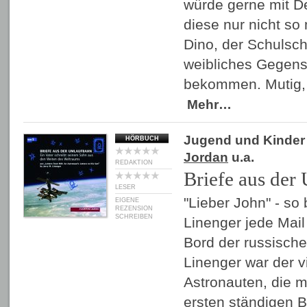
würde gerne mit D
diese nur nicht so
Dino, der Schulschö
weibliches Gegenst
bekommen. Mutig, 
Mehr…
Jugend und Kinder
HÖRBUCH
Jordan
u.a.
REDAKTION
Briefe aus der
LESER
"Lieber John" - so
EIGENE
REZENSION
SCHREIBEN
Linenger jede Mai
Bord der russisch
Linenger war der v
Astronauten, die 
ersten ständigen 