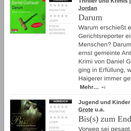
Thriller und Krimis
|
HÖRBUCH
Jordan
REDAKTION
Darum
LESER
Warum erschießt 
EIGENE
REZENSION
SCHREIBEN
Gerichtsreporter e
Menschen? Darum! 
ernst gemeinte An
Krimi von Daniel Gl
ging in Erfüllung,
Haigerer immer get
Mehr…
Jugend und Kinder
HÖRBUCH
Grote
u.a.
REDAKTION
Bis(s) zum End
LESER
Vorweg sei gesagt,
EIGENE