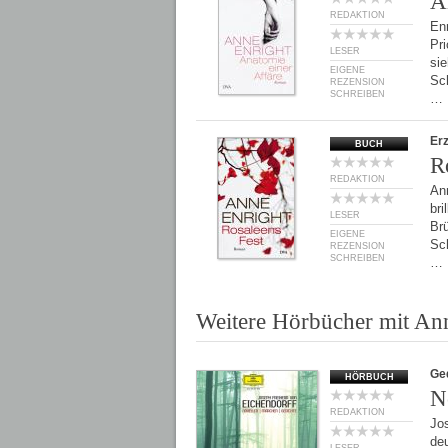
A
REDAKTION
Enr
Pri
LESER
sie
EIGENE
Sc
REZENSION
SCHREIBEN
…
Er
BUCH
R
REDAKTION
Ann
bri
LESER
Brü
EIGENE
Sc
REZENSION
SCHREIBEN
…
Weitere Hörbücher mit An
Ge
HÖRBUCH
N
REDAKTION
Jos
de