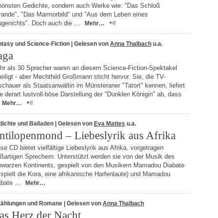
hönsten Gedichte, sondern auch Werke wie: "Das Schloß
rande", "Das Marmorbild" und "Aus dem Leben eines
ugenichts". Doch auch die …
Mehr…
tasy und Science-Fiction
| Gelesen von
Anna Thalbach
u.a.
aga
hr als 30 Sprecher waren an diesem Science-Fiction-Spektakel
eiligt - aber Mechthild Großmann sticht hervor. Sie, die TV-
chauer als Staatsanwältin im Münsteraner "Tatort" kennen, liefert
e derart lustvoll-böse Darstellung der "Dunklen Königin" ab, dass
Mehr…
dichte und Balladen
| Gelesen von
Eva Mattes
u.a.
ntilopenmond – Liebeslyrik aus Afrika
se CD bietet vielfältige Liebeslyrik aus Afrika, vorgetragen
ßartigen Sprechern. Unterstützt werden sie von der Musik des
hwarzen Kontinents, gespielt von den Musikern Mamadou Diabate
 spielt die Kora, eine afrikanische Harfenlaute) und Mamadou
abate …
Mehr…
zählungen und Romane
| Gelesen von
Anna Thalbach
as Herz der Nacht