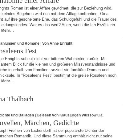
natomie einer Affäre
ights Roman ist einer Affäre gewidmet, die zur Beziehung wird.
ckelndes Begehren wird nun mit dem Alltag konfrontiert. Gina
ht auf ihre gescheiterte Ehe, das Schuldgefühl und die Trauer des
heidungskindes: War es das wert? Auch, wenn die Ich-Erzählerin
Mehr…
zählungen und Romane
| Von
Anne Enright
osaleens Fest
e Enrights scheut nicht vor bitteren Wahrheiten zurück. Mit
llantem Blick für die kleinen und größeren Missverständnisse und
che innerhalb von Familien seziert sie familiäre Dramen und
hicksale. In "Rosaleens Fest" bestimmt die greise Rosaleen noch
Mehr…
na Thalbach
dichte und Balladen
| Gelesen von
Klausjürgen Wussow
u.a.
ovellen, Märchen, Gedichte
eph Freiherr von Eichendorff ist der populärste Dichter der
utschen Romantik. Und diese Sammlung enthält nicht nur seine