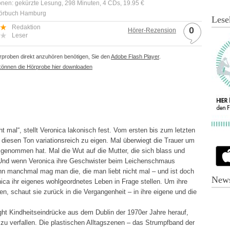
onen: gekürzte Lesung, 298 Minuten, 4 CDs, 19.95 €
Hörbuch Hamburg
Lese
Redaktion
0
Hörer-Rezension
Leser
proben direkt anzuhören benötigen, Sie den
Adobe Flash Player
.
können die Hörprobe hier downloaden
cht mal“, stellt Veronica lakonisch fest. Vom ersten bis zum letzten
diesen Ton variationsreich zu eigen. Mal überwiegt die Trauer um
genommen hat. Mal die Wut auf die Mutter, die sich blass und
t. Und wenn Veronica ihre Geschwister beim Leichenschmaus
nn manchmal mag man die, die man liebt nicht mal – und ist doch
News
ica ihr eigenes wohlgeordnetes Leben in Frage stellen. Um ihre
n, schaut sie zurück in die Vergangenheit – in ihre eigene und die
ght Kindheitseindrücke aus dem Dublin der 1970er Jahre herauf,
 zu verfallen. Die plastischen Alltagszenen – das Strumpfband der