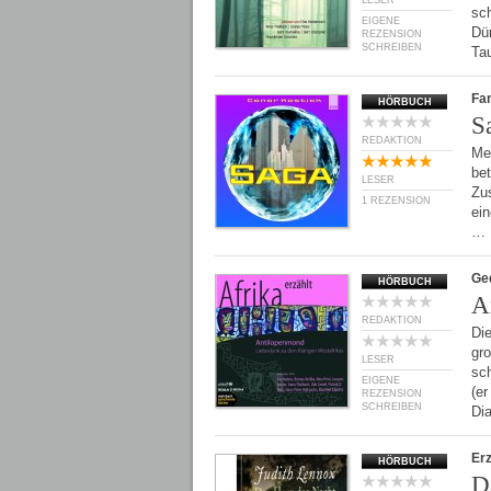
LESER
sc
EIGENE
Dü
REZENSION
SCHREIBEN
Ta
Fan
HÖRBUCH
S
REDAKTION
Me
bet
LESER
Zus
1 REZENSION
ein
…
Ge
HÖRBUCH
A
REDAKTION
Die
gro
LESER
sc
EIGENE
(er
REZENSION
SCHREIBEN
Di
Er
HÖRBUCH
D