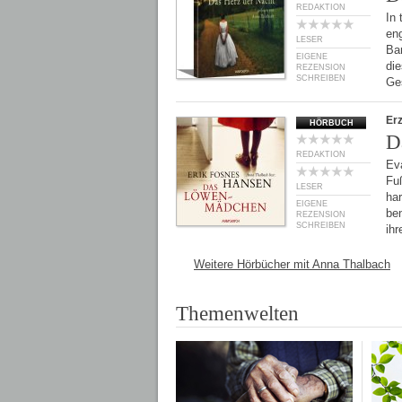
REDAKTION
In 
eng
LESER
Ba
EIGENE
die
REZENSION
SCHREIBEN
Ge
Er
HÖRBUCH
D
REDAKTION
Ev
Fu
LESER
har
EIGENE
be
REZENSION
SCHREIBEN
ih
Weitere Hörbücher mit Anna Thalbach
Themenwelten