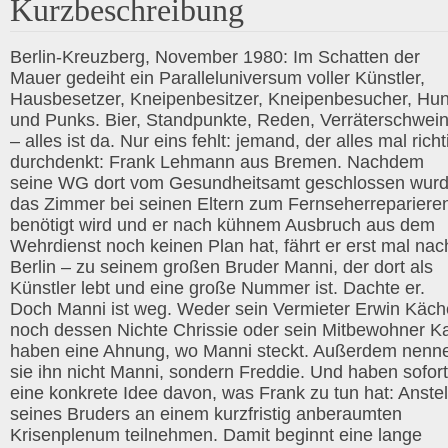
Kurzbeschreibung
Berlin-Kreuzberg, November 1980: Im Schatten der
Mauer gedeiht ein Paralleluniversum voller Künstler,
Hausbesetzer, Kneipenbesitzer, Kneipenbesucher, Hu
und Punks. Bier, Standpunkte, Reden, Verräterschwei
– alles ist da. Nur eins fehlt: jemand, der alles mal richt
durchdenkt: Frank Lehmann aus Bremen. Nachdem
seine WG dort vom Gesundheitsamt geschlossen wurd
das Zimmer bei seinen Eltern zum Fernseherrepariere
benötigt wird und er nach kühnem Ausbruch aus dem
Wehrdienst noch keinen Plan hat, fährt er erst mal nac
Berlin – zu seinem großen Bruder Manni, der dort als
Künstler lebt und eine große Nummer ist. Dachte er.
Doch Manni ist weg. Weder sein Vermieter Erwin Käch
noch dessen Nichte Chrissie oder sein Mitbewohner Ka
haben eine Ahnung, wo Manni steckt. Außerdem nenn
sie ihn nicht Manni, sondern Freddie. Und haben sofort
eine konkrete Idee davon, was Frank zu tun hat: Anstel
seines Bruders an einem kurzfristig anberaumten
Krisenplenum teilnehmen. Damit beginnt eine lange