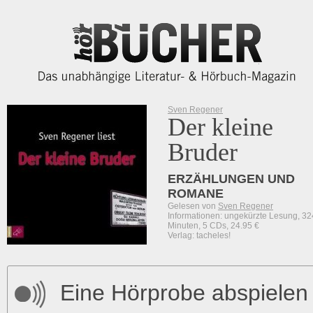
Sven Regener
Der kleine
Bruder
ERZÄHLUNGEN UND
ROMANE
Gelesen von
Sven Regener
Informationen: ungekürzte Lesung, 32
Minuten, 5 CDs, 24.95 €
Verlag: tacheles!
Eine Hörprobe abspielen