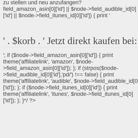
zu stellen und neu anzufangen?
field_amazon_asin[0]['id'] || $node->field_audible_id[0]
['id'] || $node->field_itunes_id[0]['id']) { print '
' . $korb . ' Jetzt direkt kaufen bei:
'; if ($node->field_amazon_asin[0]['id']) { print
theme('affiliatelink', 'amazon', $node-
>field_amazon_asin[0]['id']); }; if (strpos($node-
>field_audible_id[0]['id'],'pd/') !== false) { print
theme('affiliatelink', 'audible', $node->field_audible_id[0
['id']); }; if ($node->field_itunes_id[0]['id']) { print
theme('affiliatelink', 'itunes', $node->field_itunes_id[0]
['id']); }; }*/ ?>