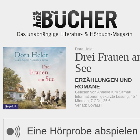
Dora Heldt
Drei Frauen 
See
ERZÄHLUNGEN UND
ROMANE
Gelesen von
Anneke Kim Sarnau
Informationen: gekürzte Lesung, 457
Minuten, 7 CDs, 25 €
Verlag: GoyaLiT
Eine Hörprobe abspielen