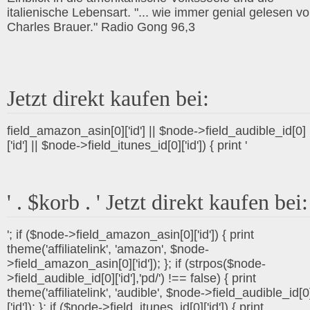
italienische Lebensart. "... wie immer genial gelesen v
Charles Brauer." Radio Gong 96,3
Jetzt direkt kaufen bei:
field_amazon_asin[0]['id'] || $node->field_audible_id[0]
['id'] || $node->field_itunes_id[0]['id']) { print '
' . $korb . ' Jetzt direkt kaufen bei:
'; if ($node->field_amazon_asin[0]['id']) { print
theme('affiliatelink', 'amazon', $node-
>field_amazon_asin[0]['id']); }; if (strpos($node-
>field_audible_id[0]['id'],'pd/') !== false) { print
theme('affiliatelink', 'audible', $node->field_audible_id[0
['id']); }; if ($node->field_itunes_id[0]['id']) { print