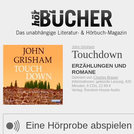
John Grisham
Touchdown
ERZÄHLUNGEN UND
ROMANE
Gelesen von
Charles Brauer
Informationen: gekürzte Lesung, 420
Minuten, 6 CDs, 22.99 €
Verlag: Random House Audio
Eine Hörprobe abspielen