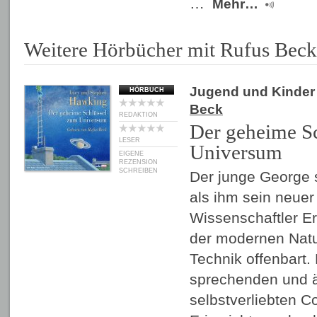
…
Mehr…
Weitere Hörbücher mit Rufus Beck
Jugend und Kinder
HÖRBUCH
Beck
REDAKTION
Der geheime S
LESER
Universum
EIGENE
REZENSION
SCHREIBEN
Der junge George s
als ihm sein neuer
Wissenschaftler Er
der modernen Nat
Technik offenbart. 
sprechenden und 
selbstverliebten 