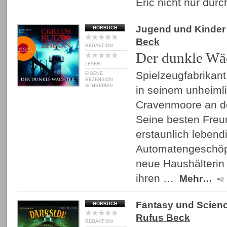
Eric nicht nur dur
Jugend und Kinder
HÖRBUCH
Beck
REDAKTION
Der dunkle Wä
LESER
Spielzeugfabrikant
EIGENE
REZENSION
SCHREIBEN
in seinem unheim
Cravenmoore an de
Seine besten Freu
erstaunlich leben
Automatengeschöpfe
neue Haushälterin
ihren …
Mehr…
Fantasy und Scienc
HÖRBUCH
Rufus Beck
REDAKTION