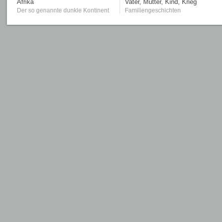
Afrika
Vater, Mutter, Kind, Krieg
Der so genannte dunkle Kontinent
Familiengeschichten