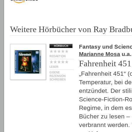
Weitere Hörbücher von Ray Bradb
Fantasy und Scienc
HÖRBUCH
Marianne Mosa
u.a.
REDAKTION
Fahrenheit 451
LESER
„Fahrenheit 451“ (o
EIGENE
REZENSION
SCHREIBEN
Temperatur, bei de
entzündet. Der stili
Science-Fiction-R
Regime, in dem es 
Bücher zu lesen –
verbrannt werden.