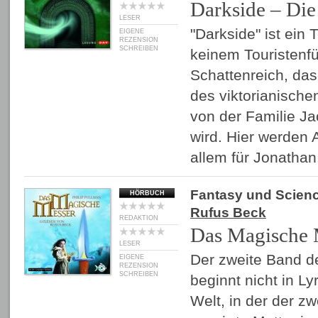
Darkside – Die
LESER
"Darkside" ist ein 
EIGENE
REZENSION
SCHREIBEN
keinem Touristenfüh
Schattenreich, das
des viktorianische
von der Familie Ja
wird. Hier werden 
allem für Jonatha
Fantasy und Scienc
HÖRBUCH
Rufus Beck
REDAKTION
Das Magische 
LESER
Der zweite Band d
EIGENE
REZENSION
SCHREIBEN
beginnt nicht in Ly
Welt, in der der zw