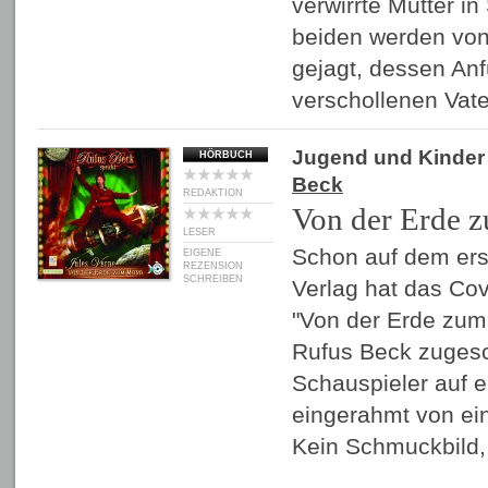
verwirrte Mutter in 
beiden werden von
gejagt, dessen Anfü
verschollenen Vat
Jugend und Kinder
HÖRBUCH
Beck
REDAKTION
Von der Erde
LESER
Schon auf dem erst
EIGENE
REZENSION
SCHREIBEN
Verlag hat das Co
"Von der Erde zum
Rufus Beck zugesc
Schauspieler auf e
eingerahmt von e
Kein Schmuckbild