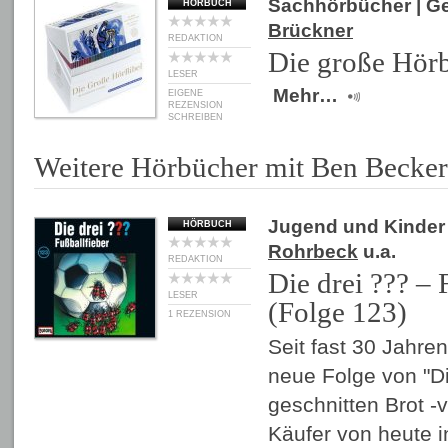
Sachhörbücher
| G
HÖRBUCH
Brückner
REDAKTION
Die große Hörb
LESER
Mehr…
EIGENE
REZENSION
SCHREIBEN
Weitere Hörbücher mit Ben Becker
Jugend und Kinder
HÖRBUCH
Rohrbeck
u.a.
REDAKTION
Die drei ??? – 
LESER
(Folge 123)
1 REZENSION
Seit fast 30 Jahren
neue Folge von "Di
geschnitten Brot -v
Käufer von heute i