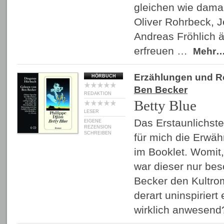
gleichen wie damal
Oliver Rohrbeck, 
Andreas Fröhlich ä
erfreuen …
Mehr
Erzählungen und 
HÖRBUCH
Ben Becker
REDAKTION
Betty Blue
LESER
Das Erstaunlichst
EIGENE
REZENSION
SCHREIBEN
für mich die Erwä
im Booklet. Womit,
war dieser nur bes
Becker den Kultro
derart uninspiriert
wirklich anwesen