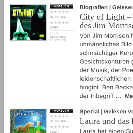
Biografien
| Gelese
HÖRBUCH
City of Light –
REDAKTION
des Jim Morris
LESER
EIGENE
Von Jim Morrison h
REZENSION
SCHREIBEN
unmännliches Bild 
schmächtiger Körp
Gesichtskonturen
der Musik, der Po
leidenschaftliche
hingibt. Ben Becke
der Inbegriff …
Me
Spezial
| Gelesen 
HÖRBUCH
Laura und das
REDAKTION
Laura hat einen S
LESER