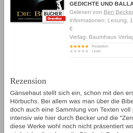
GEDICHTE UND BALL
Gelesen von
Ben Becke
Informationen: Lesung, 
€
Verlag: Baumhaus Verla
Redaktion
Leser
Rezension
Gänsehaut stellt sich ein, schon mit den e
Hörbuchs. Bei allem was man über die Bibel
doch auch eine Sammlung von Texten voll p
intensiv wie hier durch Becker und die "Ze
diese Werke wohl noch nicht präsentiert w