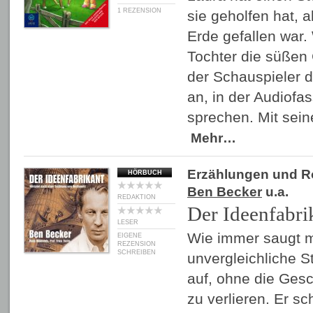
1 REZENSION
sie geholfen hat, al
Erde gefallen war.
Tochter die süßen 
der Schauspieler
an, in der Audiofa
sprechen. Mit sei
Mehr…
Erzählungen und 
HÖRBUCH
Ben Becker
u.a.
REDAKTION
Der Ideenfabri
LESER
Wie immer saugt 
EIGENE
REZENSION
SCHREIBEN
unvergleichliche 
auf, ohne die Ges
zu verlieren. Er s