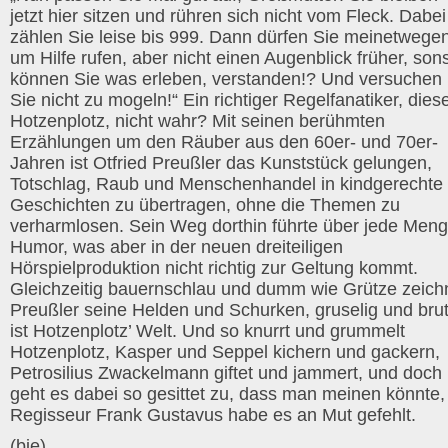
jetzt hier sitzen und rühren sich nicht vom Fleck. Dabei
zählen Sie leise bis 999. Dann dürfen Sie meinetwege
um Hilfe rufen, aber nicht einen Augenblick früher, son
können Sie was erleben, verstanden!? Und versuchen
Sie nicht zu mogeln!“ Ein richtiger Regelfanatiker, dies
Hotzenplotz, nicht wahr? Mit seinen berühmten
Erzählungen um den Räuber aus den 60er- und 70er-
Jahren ist Otfried Preußler das Kunststück gelungen,
Totschlag, Raub und Menschenhandel in kindgerechte
Geschichten zu übertragen, ohne die Themen zu
verharmlosen. Sein Weg dorthin führte über jede Men
Humor, was aber in der neuen dreiteiligen
Hörspielproduktion nicht richtig zur Geltung kommt.
Gleichzeitig bauernschlau und dumm wie Grütze zeich
Preußler seine Helden und Schurken, gruselig und brut
ist Hotzenplotz’ Welt. Und so knurrt und grummelt
Hotzenplotz, Kasper und Seppel kichern und gackern,
Petrosilius Zwackelmann giftet und jammert, und doch
geht es dabei so gesittet zu, dass man meinen könnte,
Regisseur Frank Gustavus habe es an Mut gefehlt.
(bie)