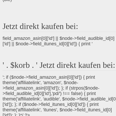
Jetzt direkt kaufen bei:
field_amazon_asin[0]['id'] || $node->field_audible_id[0]
['id'] || $node->field_itunes_id[0]['id']) { print '
' . $korb . ' Jetzt direkt kaufen bei:
'; if ($node->field_amazon_asin[0]['id']) { print
theme('affiliatelink', 'amazon', $node-
>field_amazon_asin[0]['id']); }; if (strpos($node-
>field_audible_id[0]['id'],'pd/') !== false) { print
theme('affiliatelink', 'audible', $node->field_audible_id[0
['id']); }; if ($node->field_itunes_id[0]['id']) { print
theme('affiliatelink', 'itunes', $node->field_itunes_id[0]
['id']); }; }*/ ?>