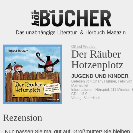
Otfried Preußler
Der Räuber
Hotzenplotz
JUGEND UND KINDER
Gelesen von
Charly Hübner
,
Felix von
Manteuffel
Informationen: Hörspiel, 111 Minuten, 
CDs, 13 €
Verlag: Silberfisch
Rezension
„Nun passen Sie mal gut auf, Großmutter! Sie bleiben