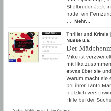
Stiefbruder Jack i
hatte, ein Fernzün
…
Mehr…
Thriller und Krimis
|
HÖRBUCH
Nüsse
u.a.
REDAKTION
Der Mädchenm
LESER
Mike ist verzweifelt
21
REZENSIONEN
mit Ilka zusammen
etwas über sie und
Warum macht sie e
bei ihrer Tante Mar
plötzlich verschw
Hilfe bei der Suc
Weitere Hörbücher mit Stefan Kaminski