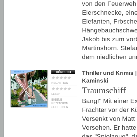
von den Feuerweh
Eierschnecke, eine
Elefanten, Frösche
Hängebauchschwei
Jakob bis zum vor
Martinshorn. Stef
dem niedlichen u
Thriller und Krimis
|
HÖRBUCH
Kaminski
REDAKTION
Traumschiff
LESER
Bang!" Mit einer Ex
EIGENE
REZENSION
SCHREIBEN
Frachter vor der Kü
Versenkt von Matt
Versehen. Er hatt
das "Spielzeug", d