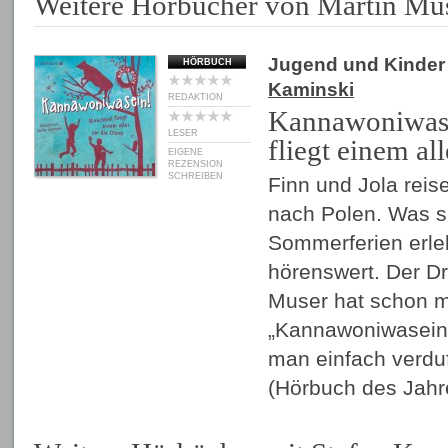
Weitere Hörbücher von Martin Mu
Jugend und Kinder
HÖRBUCH
Kaminski
REDAKTION
Kannawoniwas
LESER
fliegt einem al
EIGENE
REZENSION
SCHREIBEN
Finn und Jola reis
nach Polen. Was si
Sommerferien erleb
hörenswert. Der D
Muser hat schon m
„Kannawoniwasein
man einfach verdu
(Hörbuch des Jah