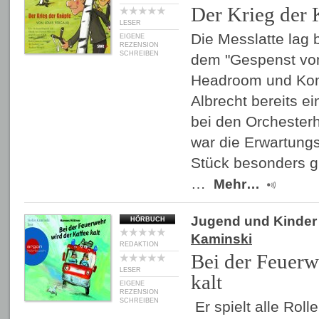
Der Krieg der
LESER
Die Messlatte lag 
EIGENE
REZENSION
SCHREIBEN
dem "Gespenst von
Headroom und Kom
Albrecht bereits e
bei den Orchesterh
war die Erwartung
Stück besonders g
…
Mehr…
Jugend und Kinder
HÖRBUCH
Kaminski
REDAKTION
Bei der Feuerw
LESER
kalt
EIGENE
REZENSION
SCHREIBEN
Er spielt alle Rolle