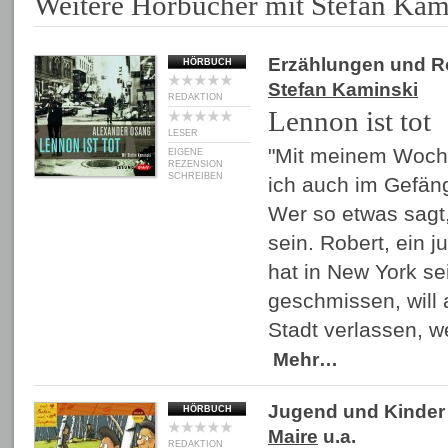
Weitere Hörbücher mit Stefan Kam
Erzählungen und 
HÖRBUCH
Stefan Kaminski
REDAKTION
Lennon ist tot
LESER
"Mit meinem Woch
EIGENE
REZENSION
SCHREIBEN
ich auch im Gefäng
Wer so etwas sagt
sein. Robert, ein 
hat in New York se
geschmissen, will 
Stadt verlassen, w
Mehr…
Jugend und Kinder
HÖRBUCH
Maire
u.a.
REDAKTION