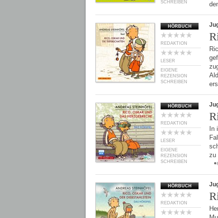
SCHREIBEN
de
Ju
HÖRBUCH
R
REDAKTION
Ri
ge
LESER
zu
EIGENE
Ald
REZENSION
SCHREIBEN
er
Ju
HÖRBUCH
R
REDAKTION
In
Fal
LESER
sch
EIGENE
zu 
REZENSION
SCHREIBEN
Ju
HÖRBUCH
R
REDAKTION
Her
Mut