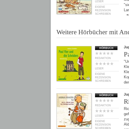
LESER
"s
EIGENE
Lar
REZENSION
SCHREIBEN
Weitere Hörbücher mit And
Ju
HÖRBUCH
P
REDAKTION
"U
Kle
LESER
Kle
EIGENE
Ko
REZENSION
SCHREIBEN
de
Ju
HÖRBUCH
R
REDAKTION
Ri
ge
LESER
zu
EIGENE
Ald
REZENSION
SCHREIBEN