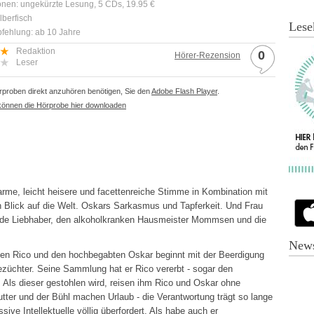
onen: ungekürzte Lesung, 5 CDs, 19.95 €
lberfisch
Lese
fehlung: ab 10 Jahre
Redaktion
0
Hörer-Rezension
Leser
proben direkt anzuhören benötigen, Sie den
Adobe Flash Player
.
können die Hörprobe hier downloaden
arme, leicht heisere und facettenreiche Stimme in Kombination mit
n Blick auf die Welt. Oskars Sarkasmus und Tapferkeit. Und Frau
nde Liebhaber, den alkoholkranken Hausmeister Mommsen und die
News
bten Rico und den hochbegabten Oskar beginnt mit der Beerdigung
ezüchter. Seine Sammlung hat er Rico vererbt - sogar den
. Als dieser gestohlen wird, reisen ihm Rico und Oskar ohne
utter und der Bühl machen Urlaub - die Verantwortung trägt so lange
sive Intellektuelle völlig überfordert. Als habe auch er