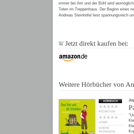
immer bei ihm und der Bühl wird womöglich
Toten im Treppenhaus. Der Beginn eines ne
Andreas Steinhöfel liest spannungsreich und
Jetzt direkt kaufen bei:
Weitere Hörbücher von And
Ju
HÖRBUCH
P
REDAKTION
"U
Kle
LESER
Kle
EIGENE
Ko
REZENSION