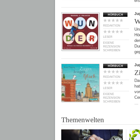
er
Ju
HÖRBUCH
W
REDAKTION
Uns
Hör
LESER
der
EIGENE
Du
REZENSION
SCHREIBEN
ge
Ju
HÖRBUCH
Z
REDAKTION
Das
hat
LESER
vor
EIGENE
Cen
REZENSION
SCHREIBEN
…
Themenwelten