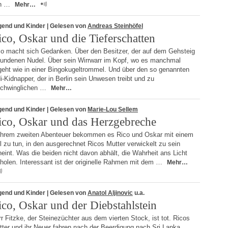
n …
Mehr…
gend und Kinder
| Gelesen von
Andreas Steinhöfel
ico, Oskar und die Tieferschatten
co macht sich Gedanken. Über den Besitzer, der auf dem Gehsteig
fundenen Nudel. Über sein Wirrwarr im Kopf, wo es manchmal
geht wie in einer Bingokugeltrommel. Und über den so genannten
i-Kidnapper, der in Berlin sein Unwesen treibt und zu
schwinglichen …
Mehr…
gend und Kinder
| Gelesen von
Marie-Lou Sellem
ico, Oskar und das Herzgebreche
 ihrem zweiten Abenteuer bekommen es Rico und Oskar mit einem
l zu tun, in den ausgerechnet Ricos Mutter verwickelt zu sein
eint. Was die beiden nicht davon abhält, die Wahrheit ans Licht
holen. Interessant ist der originelle Rahmen mit dem …
Mehr…
gend und Kinder
| Gelesen von
Anatol Aljinovic
u.a.
ico, Oskar und der Diebstahlstein
r Fitzke, der Steinezüchter aus dem vierten Stock, ist tot. Ricos
ter und ihr Neuer fahren nach der Beerdigung nach Sri Lanka,