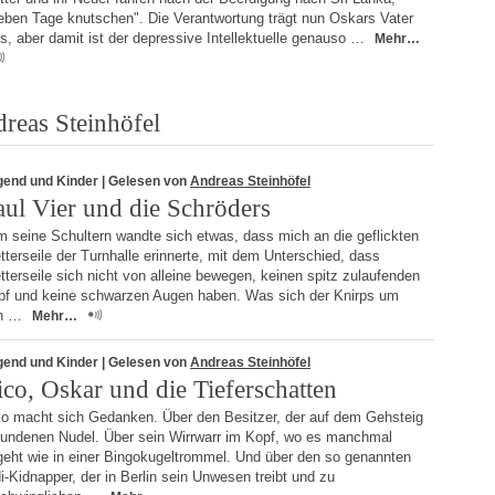
ieben Tage knutschen". Die Verantwortung trägt nun Oskars Vater
s, aber damit ist der depressive Intellektuelle genauso …
Mehr…
reas Steinhöfel
gend und Kinder
| Gelesen von
Andreas Steinhöfel
aul Vier und die Schröders
m seine Schultern wandte sich etwas, dass mich an die geflickten
tterseile der Turnhalle erinnerte, mit dem Unterschied, dass
tterseile sich nicht von alleine bewegen, keinen spitz zulaufenden
pf und keine schwarzen Augen haben. Was sich der Knirps um
n …
Mehr…
gend und Kinder
| Gelesen von
Andreas Steinhöfel
ico, Oskar und die Tieferschatten
co macht sich Gedanken. Über den Besitzer, der auf dem Gehsteig
fundenen Nudel. Über sein Wirrwarr im Kopf, wo es manchmal
geht wie in einer Bingokugeltrommel. Und über den so genannten
i-Kidnapper, der in Berlin sein Unwesen treibt und zu