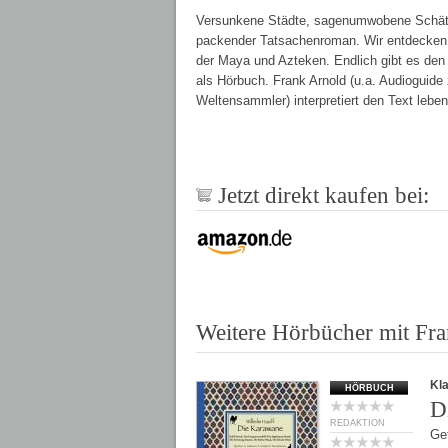
Versunkene Städte, sagenumwobene Schätze,
packender Tatsachenroman. Wir entdecken 
der Maya und Azteken. Endlich gibt es den M
als Hörbuch. Frank Arnold (u.a. Audioguide 
Weltensammler) interpretiert den Text leben
Jetzt direkt kaufen bei:
Weitere Hörbücher mit Fr
Kl
HÖRBUCH
D
REDAKTION
Get