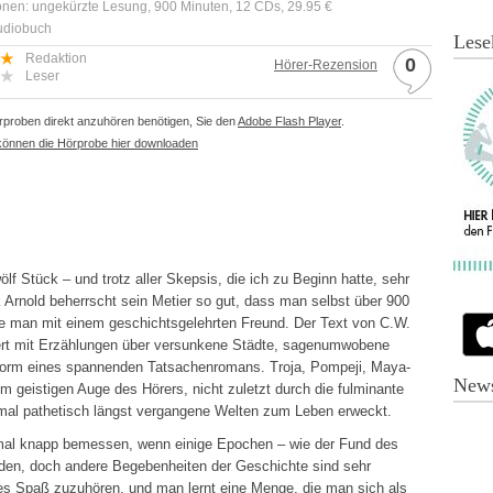
onen: ungekürzte Lesung, 900 Minuten, 12 CDs, 29.95 €
Audiobuch
Lese
Redaktion
0
Hörer-Rezension
Leser
proben direkt anzuhören benötigen, Sie den
Adobe Flash Player
.
können die Hörprobe hier downloaden
lf Stück – und trotz aller Skepsis, die ich zu Beginn hatte, sehr
 Arnold beherrscht sein Metier so gut, dass man selbst über 900
re man mit einem geschichtsgelehrten Freund. Der Text von C.W.
tert mit Erzählungen über versunkene Städte, sagenumwobene
 Form eines spannenden Tatsachenromans. Troja, Pompeji, Maya-
News
 geistigen Auge des Hörers, nicht zuletzt durch die fulminante
 mal pathetisch längst vergangene Welten zum Leben erweckt.
hmal knapp bemessen, wenn einige Epochen – wie der Fund des
erden, doch andere Begebenheiten der Geschichte sind sehr
t es Spaß zuzuhören, und man lernt eine Menge, die man sich als