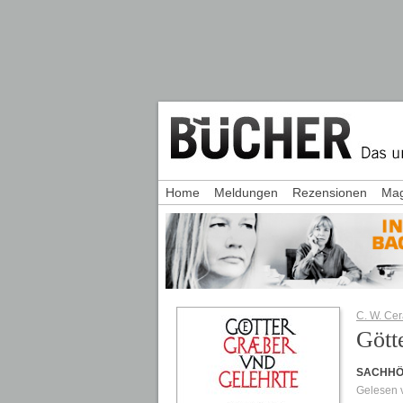
Home
Meldungen
Rezensionen
Mag
C. W. Ce
Gött
SACHH
Gelesen