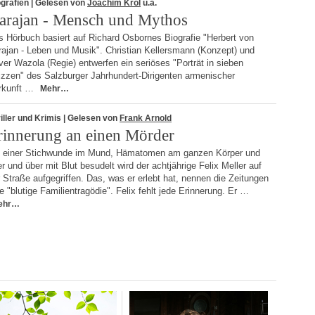
grafien
| Gelesen von
Joachim Król
u.a.
arajan - Mensch und Mythos
s Hörbuch basiert auf Richard Osbornes Biografie "Herbert von
rajan - Leben und Musik". Christian Kellersmann (Konzept) und
ver Wazola (Regie) entwerfen ein seriöses "Porträt in sieben
izzen" des Salzburger Jahrhundert-Dirigenten armenischer
rkunft …
Mehr…
iller und Krimis
| Gelesen von
Frank Arnold
rinnerung an einen Mörder
t einer Stichwunde im Mund, Hämatomen am ganzen Körper und
r und über mit Blut besudelt wird der achtjährige Felix Meller auf
 Straße aufgegriffen. Das, was er erlebt hat, nennen die Zeitungen
e "blutige Familientragödie". Felix fehlt jede Erinnerung. Er …
ehr…