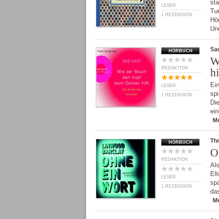
st
LESER
Tu
1 REZENSION
Hö
Un
Sa
HÖRBUCH
W
REDAKTION
hi
Ein
LESER
spi
1 REZENSION
Di
ei
M
Thr
HÖRBUCH
O
REDAKTION
Als
Elt
LESER
spä
1 REZENSION
da
M