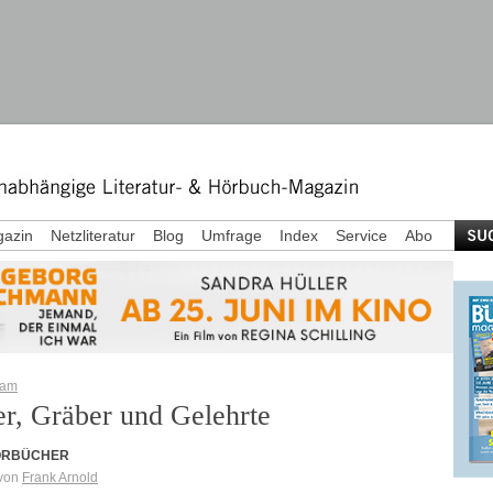
azin
Netzliteratur
Blog
Umfrage
Index
Service
Abo
ram
er, Gräber und Gelehrte
ÖRBÜCHER
 von
Frank Arnold