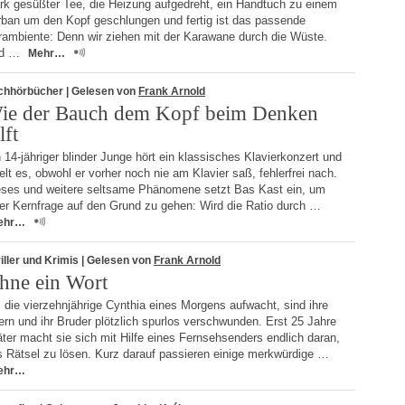
ark gesüßter Tee, die Heizung aufgedreht, ein Handtuch zu einem
rban um den Kopf geschlungen und fertig ist das passende
rambiente: Denn wir ziehen mit der Karawane durch die Wüste.
d …
Mehr…
chhörbücher
| Gelesen von
Frank Arnold
ie der Bauch dem Kopf beim Denken
lft
 14-jähriger blinder Junge hört ein klassisches Klavierkonzert und
elt es, obwohl er vorher noch nie am Klavier saß, fehlerfrei nach.
eses und weitere seltsame Phänomene setzt Bas Kast ein, um
ner Kernfrage auf den Grund zu gehen: Wird die Ratio durch …
ehr…
iller und Krimis
| Gelesen von
Frank Arnold
hne ein Wort
 die vierzehnjährige Cynthia eines Morgens aufwacht, sind ihre
ern und ihr Bruder plötzlich spurlos verschwunden. Erst 25 Jahre
ter macht sie sich mit Hilfe eines Fernsehsenders endlich daran,
s Rätsel zu lösen. Kurz darauf passieren einige merkwürdige …
ehr…