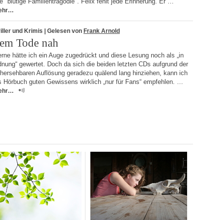
e "blutige Familientragödie". Felix fehlt jede Erinnerung. Er …
ehr…
iller und Krimis
| Gelesen von
Frank Arnold
em Tode nah
rne hätte ich ein Auge zugedrückt und diese Lesung noch als „in
nung“ gewertet. Doch da sich die beiden letzten CDs aufgrund der
rhersehbaren Auflösung geradezu quälend lang hinziehen, kann ich
s Hörbuch guten Gewissens wirklich „nur für Fans“ empfehlen. …
ehr…