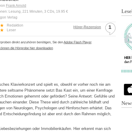
 von
Frank Arnold
Lese
onen: Lesung, 221 Minuten, 3 CDs, 19.95 €
rgon Verlag
Redaktion
1
Hörer-Rezension
Leser
proben direkt anzuhören benötigen, Sie den
Adobe Flash Player
.
können die Hörprobe hier downloaden
sisches Klavierkonzert und spielt es, obwohl er vorher noch nie am
eitere seltsame Phänomene setzt Bas Kast ein, um einer Kernfrage
rch Emotionen gehemmt oder gefördert? Seine Antwort: Gefühle und
auchen einander. Diese These wird durch zahlreiche bildhaft und
News
n von Neurologen, Psychologen und Hirnforschern erhärtet. Das
d Entscheidungsfindung ist aber erst durch den Rahmen möglich,
e Liebesbeziehungen oder Immobilienkäufen. Hier erkennt man sich