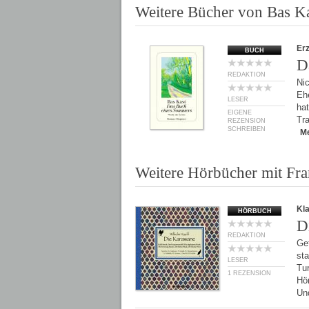
Weitere Bücher von Bas K
Er
BUCH
D
REDAKTION
Ni
Ehe
LESER
hat
EIGENE
Tra
REZENSION
SCHREIBEN
M
Weitere Hörbücher mit Fr
Kl
HÖRBUCH
D
REDAKTION
Get
st
LESER
Tu
1 REZENSION
Hö
Un