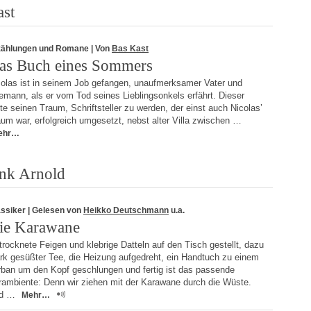
ast
zählungen und Romane
| Von
Bas Kast
as Buch eines Sommers
colas ist in seinem Job gefangen, unaufmerksamer Vater und
mann, als er vom Tod seines Lieblingsonkels erfährt. Dieser
te seinen Traum, Schriftsteller zu werden, der einst auch Nicolas’
um war, erfolgreich umgesetzt, nebst alter Villa zwischen …
ehr…
ank Arnold
assiker
| Gelesen von
Heikko Deutschmann
u.a.
ie Karawane
rocknete Feigen und klebrige Datteln auf den Tisch gestellt, dazu
ark gesüßter Tee, die Heizung aufgedreht, ein Handtuch zu einem
rban um den Kopf geschlungen und fertig ist das passende
rambiente: Denn wir ziehen mit der Karawane durch die Wüste.
d …
Mehr…