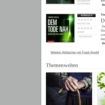
ein
REZENSION
SCHREIBEN
M
Thr
HÖRBUCH
D
REDAKTION
Ge
Ord
LESER
vo
1 REZENSION
da
M
Weitere Hörbücher mit Frank Arnold
Themenwelten