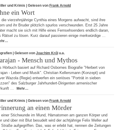
iller und Krimis
| Gelesen von
Frank Arnold
hne ein Wort
 die vierzehnjährige Cynthia eines Morgens aufwacht, sind ihre
ern und ihr Bruder plötzlich spurlos verschwunden. Erst 25 Jahre
ter macht sie sich mit Hilfe eines Fernsehsenders endlich daran,
s Rätsel zu lösen. Kurz darauf passieren einige merkwürdige …
ehr…
grafien
| Gelesen von
Joachim Król
u.a.
arajan - Mensch und Mythos
s Hörbuch basiert auf Richard Osbornes Biografie "Herbert von
rajan - Leben und Musik". Christian Kellersmann (Konzept) und
ver Wazola (Regie) entwerfen ein seriöses "Porträt in sieben
izzen" des Salzburger Jahrhundert-Dirigenten armenischer
rkunft …
Mehr…
iller und Krimis
| Gelesen von
Frank Arnold
rinnerung an einen Mörder
t einer Stichwunde im Mund, Hämatomen am ganzen Körper und
r und über mit Blut besudelt wird der achtjährige Felix Meller auf
 Straße aufgegriffen. Das, was er erlebt hat, nennen die Zeitungen