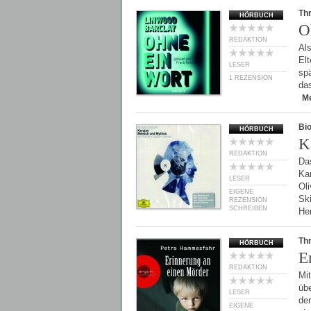
Thr
HÖRBUCH
O
REDAKTION
Als
Elt
LESER
spä
1 REZENSION
da
M
Bio
HÖRBUCH
K
REDAKTION
Da
Ka
LESER
Oli
EIGENE
Sk
REZENSION
SCHREIBEN
He
Thr
HÖRBUCH
E
REDAKTION
Mi
übe
LESER
der
EIGENE