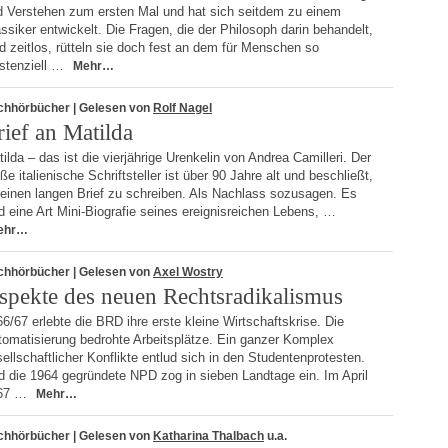
d Verstehen zum ersten Mal und hat sich seitdem zu einem
ssiker entwickelt. Die Fragen, die der Philosoph darin behandelt,
d zeitlos, rütteln sie doch fest an dem für Menschen so
istenziell …
Mehr…
chhörbücher
| Gelesen von
Rolf Nagel
rief an Matilda
ilda – das ist die vierjährige Urenkelin von Andrea Camilleri. Der
ße italienische Schriftsteller ist über 90 Jahre alt und beschließt,
 einen langen Brief zu schreiben. Als Nachlass sozusagen. Es
d eine Art Mini-Biografie seines ereignisreichen Lebens, …
ehr…
chhörbücher
| Gelesen von
Axel Wostry
spekte des neuen Rechtsradikalismus
6/67 erlebte die BRD ihre erste kleine Wirtschaftskrise. Die
tomatisierung bedrohte Arbeitsplätze. Ein ganzer Komplex
ellschaftlicher Konflikte entlud sich in den Studentenprotesten.
d die 1964 gegründete NPD zog in sieben Landtage ein. Im April
67 …
Mehr…
chhörbücher
| Gelesen von
Katharina Thalbach
u.a.