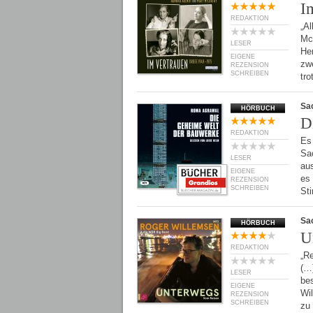
I
REDAKTION
„Al
McC
LESER
Her
EIGENE
zwe
REZENSION
SCHREIBEN
tr
Sa
HÖRBUCH
D
REDAKTION
Es 
Sac
LESER
au
EIGENE
es 
REZENSION
SCHREIBEN
St
Sa
HÖRBUCH
U
REDAKTION
„Re
(…)
LESER
bes
EIGENE
Wi
REZENSION
SCHREIBEN
zu