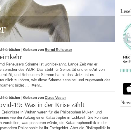
Lese
chhörbücher
| Gelesen von
Bernd Reheuser
eimkehr
rnd Reheusers Stimme ist wohlbekannt. Lange Zeit war er
fsprecher des WDR. Das steht für Seriosität und eine Art von
tralität, und Reheusers Stimme hat all das. Jetzt ist es
staunlich zu hören, wie diese Stimme sensibel und zugewandt das
ndament bildet …
Mehr…
chhörbücher
| Gelesen von
Claus Vester
News
ovid-19: Was in der Krise zählt
 Ereignisse in Wuhan waren für die Philosophen Mukerji und
nino wie der Aufzug einer Katastrophe in Echtzeit. Sie konnten
h vorstellen, was passieren würde, die Katastrophenethik in der
ewandten Philosophie ist ihr Fachgebiet. Aber die Risikopolitik in