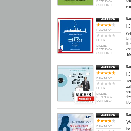
br
REZENSION
SCHREIBEN
em
Sa
HÖRBUCH
D
REDAKTION
Wer
Uni
LESER
Rev
EIGENE
vo
REZENSION
SCHREIBEN
M
Sa
HÖRBUCH
D
REDAKTION
„Ic
auf
LESER
na
EIGENE
de
REZENSION
SCHREIBEN
Ku
Sa
HÖRBUCH
W
REDAKTION
Im