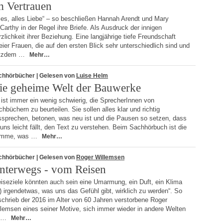
m Vertrauen
les, alles Liebe“ – so beschließen Hannah Arendt und Mary
arthy in der Regel ihre Briefe. Als Ausdruck der innigen
zlichkeit ihrer Beziehung. Eine langjährige tiefe Freundschaft
ier Frauen, die auf den ersten Blick sehr unterschiedlich sind und
otzdem …
Mehr…
chhörbücher
| Gelesen von
Luise Helm
ie geheime Welt der Bauwerke
ist immer ein wenig schwierig, die SprecherInnen von
hbüchern zu beurteilen. Sie sollen alles klar und richtig
ssprechen, betonen, was neu ist und die Pausen so setzen, dass
uns leicht fällt, den Text zu verstehen. Beim Sachhörbuch ist die
imme, was …
Mehr…
chhörbücher
| Gelesen von
Roger Willemsen
nterwegs - vom Reisen
iseziele könnten auch sein eine Umarmung, ein Duft, ein Klima
 irgendetwas, was uns das Gefühl gibt, wirklich zu werden“. So
chrieb der 2016 im Alter von 60 Jahren verstorbene Roger
llemsen eines seiner Motive, sich immer wieder in andere Welten
 …
Mehr…