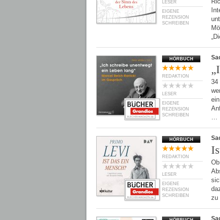
Ric
LESER
Int
EIGENE
REZENSION
unt
SCHREIBEN
Mög
„D
Sa
HÖRBUCH
„
REDAKTION
34
wen
LESER
ei
EIGENE
Anf
REZENSION
SCHREIBEN
…
Sa
HÖRBUCH
I
REDAKTION
Ob 
Ab
LESER
si
EIGENE
da
REZENSION
SCHREIBEN
zu
Sa