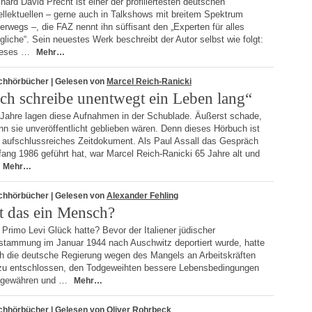
hard David Precht ist einer der profiliertesten deutschen
ellektuellen – gerne auch in Talkshows mit breitem Spektrum
erwegs –, die FAZ nennt ihn süffisant den „Experten für alles
liche“. Sein neuestes Werk beschreibt der Autor selbst wie folgt:
ieses …
Mehr…
chhörbücher
| Gelesen von
Marcel Reich-Ranicki
Ich schreibe unentwegt ein Leben lang“
 Jahre lagen diese Aufnahmen in der Schublade. Äußerst schade,
n sie unveröffentlicht geblieben wären. Denn dieses Hörbuch ist
n aufschlussreiches Zeitdokument. Als Paul Assall das Gespräch
ang 1986 geführt hat, war Marcel Reich-Ranicki 65 Jahre alt und
Mehr…
chhörbücher
| Gelesen von
Alexander Fehling
st das ein Mensch?
Primo Levi Glück hatte? Bevor der Italiener jüdischer
stammung im Januar 1944 nach Auschwitz deportiert wurde, hatte
ch die deutsche Regierung wegen des Mangels an Arbeitskräften
zu entschlossen, den Todgeweihten bessere Lebensbedingungen
 gewähren und …
Mehr…
chhörbücher
| Gelesen von
Oliver Rohrbeck