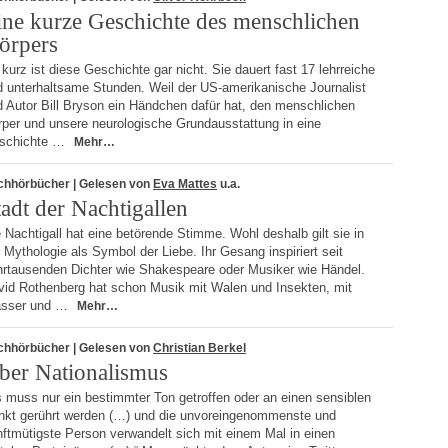
ine kurze Geschichte des menschlichen
örpers
kurz ist diese Geschichte gar nicht. Sie dauert fast 17 lehrreiche
d unterhaltsame Stunden. Weil der US-amerikanische Journalist
d Autor Bill Bryson ein Händchen dafür hat, den menschlichen
rper und unsere neurologische Grundausstattung in eine
schichte …
Mehr…
chhörbücher
| Gelesen von
Eva Mattes
u.a.
tadt der Nachtigallen
 Nachtigall hat eine betörende Stimme. Wohl deshalb gilt sie in
 Mythologie als Symbol der Liebe. Ihr Gesang inspiriert seit
hrtausenden Dichter wie Shakespeare oder Musiker wie Händel.
vid Rothenberg hat schon Musik mit Walen und Insekten, mit
sser und …
Mehr…
chhörbücher
| Gelesen von
Christian Berkel
ber Nationalismus
 muss nur ein bestimmter Ton getroffen oder an einen sensiblen
nkt gerührt werden (…) und die unvoreingenommenste und
ftmütigste Person verwandelt sich mit einem Mal in einen