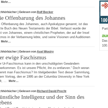
Mehr…
chhörbücher
| Gelesen von
Rolf Becker
ie Offenbarung des Johannes
e Offenbarung des Johannes, auch Apokalypse genannt, ist das
tzte Buch des Neuen Testaments der Bibel. Verfasst wurde der
Part
t von Johannes, einem christlichen Propheten, der auf der Insel
tmos in der Verbannung lebte, und seine Visionen und Auditionen
Das 
Mehr…
100
chhörbücher
| Gelesen von
Axel Wostry
er ewige Faschismus
er Ur-Faschismus kann in den unschuldigsten Gewändern
erkommen. Es ist unsere Pflicht, ihn zu entlarven.“ Doch woran
kennt man Faschismus? Im titelgebenden Text dieser Sammlung,
em Vortrag, den er 1995 an der Columbia University in New York
elt, …
Mehr…
chhörbücher
| Gelesen von
Richard David Precht
ünstliche Intelligenz und der Sinn des
ebens