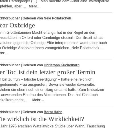
utalen Parteigänger (…).“ Man möchte dem Autor eine Twitterpause
pfehlen, aber …
Mehr…
chhörbücher
| Gelesen von
Nele Pollatschek
ear Oxbridge
 in Großbritannien Macht erlangt, hat in der Regel an den
versitäten in Oxford oder Cambridge studiert. Der Brexit ist als
olution gegen die Oxbridge-Elite interpretierbar, wurde aber auch
n Oxbridge-AbsolventInnen vorangetrieben. Nele Pollatschek, …
ehr…
chhörbücher
| Gelesen von
Christoph Kuckelkorn
er Tod ist dein letzter großer Termin
h bin zu früh – falsche Beerdigung“ – hatte eine reichlich
gedonnerte Frau ausgerufen. Bevor sie wieder davoneilte,
chdem sie eben noch einen Sarg umarmt hatte. Zum Entsetzen
r anwesenden Ehefrau des Verstorbenen. Das hat Christoph
ckelkorn erlebt, …
Mehr…
chhörbücher
| Gelesen von
Bernt Hahn
ie wirklich ist die Wirklichkeit?
 Jahr 1976 erschien Watzlawicks Studie über Wahn, Täuschung