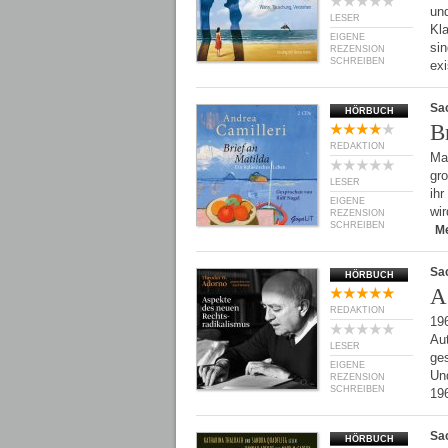
un
LESER
Kla
EIGENE
sin
REZENSION
SCHREIBEN
ex
Sa
HÖRBUCH
B
REDAKTION
Mat
gro
LESER
ihr
EIGENE
wir
REZENSION
SCHREIBEN
M
Sa
HÖRBUCH
A
REDAKTION
196
Au
LESER
ges
EIGENE
Un
REZENSION
SCHREIBEN
19
Sa
HÖRBUCH