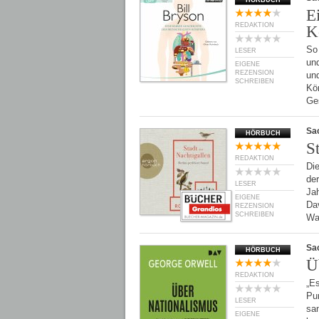
HÖRBUCH
E
REDAKTION
K
So 
LESER
un
EIGENE
REZENSION
un
SCHREIBEN
Kö
Ge
Sa
HÖRBUCH
S
REDAKTION
Die
der
LESER
Ja
EIGENE
Da
REZENSION
SCHREIBEN
Wa
Sa
HÖRBUCH
Ü
REDAKTION
„Es
Pu
LESER
san
EIGENE