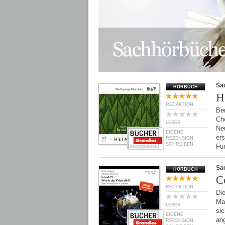
Sa
HÖRBUCH
H
REDAKTION
Be
Che
LESER
Neu
EIGENE
er
REZENSION
SCHREIBEN
Fu
Sa
HÖRBUCH
C
REDAKTION
Die
Man
LESER
sic
EIGENE
ang
REZENSION