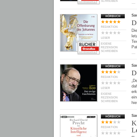
SCHREIBEN
…
Sa
HÖRBUCH
D
REDAKTION
Di
le
LESER
Tex
EIGENE
Pa
REZENSION
SCHREIBEN
…
Sa
HÖRBUCH
D
REDAKTION
„D
dah
LESER
er
EIGENE
ein
REZENSION
SCHREIBEN
hi
Sa
HÖRBUCH
K
REDAKTION
L