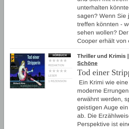
unterhalten könnt
sagen? Wenn Sie 
treffen könnten - 
sehen wollen? Der 
Cooper erhält von
Thriller und Krimis
|
HÖRBUCH
Schöne
REDAKTION
Tod einer Strip
LESER
Ein Krimi wie eine
1 REZENSION
moderne Errungens
erwähnt werden, sp
geistigen Auge ei
ab. Die Erzählweis
Perspektive ist e