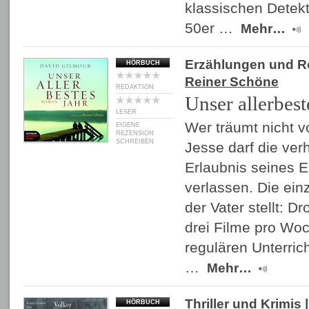
klassischen Detek
50er …
Mehr…
Erzählungen und 
HÖRBUCH
Reiner Schöne
REDAKTION
Unser allerbest
LESER
Wer träumt nicht v
EIGENE
REZENSION
SCHREIBEN
Jesse darf die ver
Erlaubnis seines 
verlassen. Die ein
der Vater stellt: D
drei Filme pro Wo
regulären Unterrich
…
Mehr…
Thriller und Krimis
|
HÖRBUCH