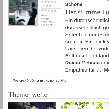
Schöne
REDAKTION
Der stumme T
LESER
Ein durchschnittlic
EIGENE
REZENSION
SCHREIBEN
durchschnittlich g
Sprecher, der es e
so mein Eindruck
Lauschen der vorl
Enttäuschend fand 
Reiner Schöne ins
Empathie für …
M
Weitere Hörbücher mit Reiner Schöne
Themenwelten