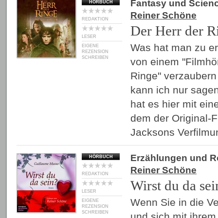
Fantasy und Scienc
HÖRBUCH
Reiner Schöne
REDAKTION
Der Herr der R
LESER
Was hat man zu er
EIGENE
REZENSION
SCHREIBEN
von einem "Filmhör
Ringe" verzaubern 
kann ich nur sage
hat es hier mit ein
dem der Original-F
Jacksons Verfilmu
Erzählungen und 
HÖRBUCH
Reiner Schöne
REDAKTION
Wirst du da sei
LESER
Wenn Sie in die V
EIGENE
REZENSION
SCHREIBEN
und sich mit ihrem