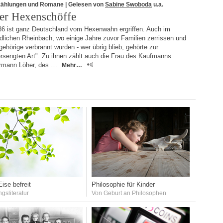
zählungen und Romane
| Gelesen von
Sabine Swoboda
u.a.
er Hexenschöffe
36 ist ganz Deutschland vom Hexenwahn ergriffen. Auch im
dlichen Rheinbach, wo einige Jahre zuvor Familien zerrissen und
ehörige verbrannt wurden - wer übrig blieb, gehörte zur
ersengten Art". Zu ihnen zählt auch die Frau des Kaufmanns
rmann Löher, des …
Mehr…
ise befreit
Philosophie für Kinder
ngsliteratur
Von Geburt an Philosophen