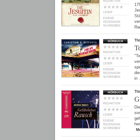
REDAKTION
175
Jes
LESER
St
EIGENE
ve
REZENSION
SCHREIBEN
Ra
Thr
HÖRBUCH
T
REDAKTION
"T
ve
LESER
spe
EIGENE
die
REZENSION
SCHREIBEN
in
Thr
HÖRBUCH
G
REDAKTION
Die
son
LESER
geh
EIGENE
her
REZENSION
SCHREIBEN
M