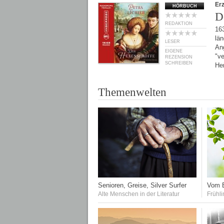
Er
HÖRBUCH
D
REDAKTION
16
län
LESER
Ang
EIGENE
"v
REZENSION
SCHREIBEN
He
Themenwelten
Senioren, Greise, Silver Surfer
Vom E
Alte Menschen in der Literatur
Frühli