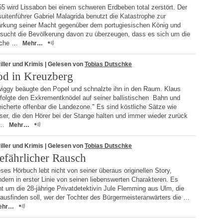
5 wird Lissabon bei einem schweren Erdbeben total zerstört. Der
uitenführer Gabriel Malagrida benutzt die Katastrophe zur
ärkung seiner Macht gegenüber dem portugiesischen König und
rsucht die Bevölkerung davon zu überzeugen, dass es sich um die
che …
Mehr…
iller und Krimis
| Gelesen von
Tobias Dutschke
od in Kreuzberg
wiggy beäugte den Popel und schnalzte ihn in den Raum. Klaus
rfolgte den Exkrementknödel auf seiner ballistischen Bahn und
icherte offenbar die Landezone." Es sind köstliche Sätze wie
ser, die den Hörer bei der Stange halten und immer wieder zurück
 …
Mehr…
iller und Krimis
| Gelesen von
Tobias Dutschke
efährlicher Rausch
ses Hörbuch lebt nicht von seiner überaus originellen Story,
dern in erster Linie von seinen liebenswerten Charakteren. Es
t um die 28-jährige Privatdetektivin Jule Flemming aus Ulm, die
ausfinden soll, wer der Tochter des Bürgermeisteranwärters die …
ehr…