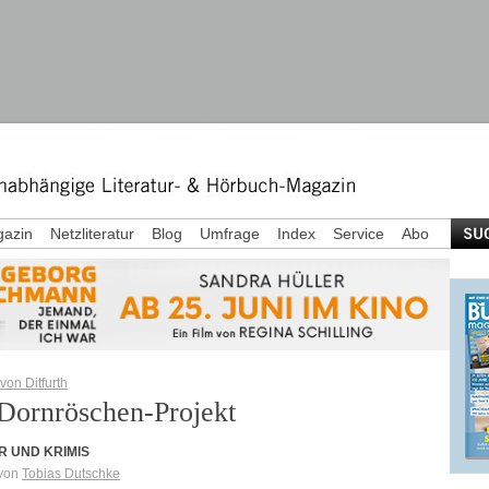
azin
Netzliteratur
Blog
Umfrage
Index
Service
Abo
von Ditfurth
Dornröschen-Projekt
R UND KRIMIS
 von
Tobias Dutschke