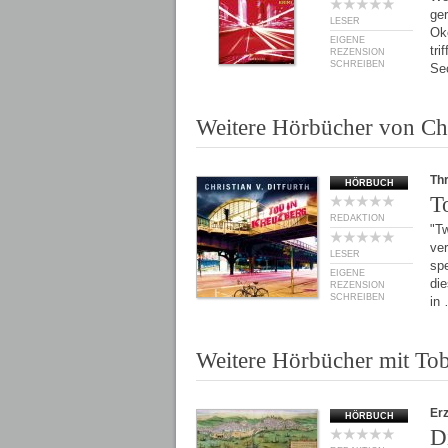
ger
LESER
Oke
EIGENE
tri
REZENSION
SCHREIBEN
Se
Weitere Hörbücher von Chr
Thr
HÖRBUCH
T
REDAKTION
"T
ve
LESER
spe
EIGENE
die
REZENSION
SCHREIBEN
in
Weitere Hörbücher mit To
Er
HÖRBUCH
D