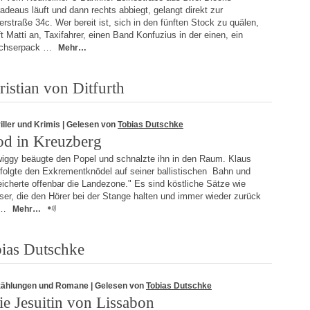
adeaus läuft und dann rechts abbiegt, gelangt direkt zur
rstraße 34c. Wer bereit ist, sich in den fünften Stock zu quälen,
fft Matti an, Taxifahrer, einen Band Konfuzius in der einen, ein
chserpack …
Mehr…
istian von Ditfurth
iller und Krimis
| Gelesen von
Tobias Dutschke
od in Kreuzberg
wiggy beäugte den Popel und schnalzte ihn in den Raum. Klaus
rfolgte den Exkrementknödel auf seiner ballistischen Bahn und
icherte offenbar die Landezone." Es sind köstliche Sätze wie
ser, die den Hörer bei der Stange halten und immer wieder zurück
 …
Mehr…
bias Dutschke
zählungen und Romane
| Gelesen von
Tobias Dutschke
ie Jesuitin von Lissabon