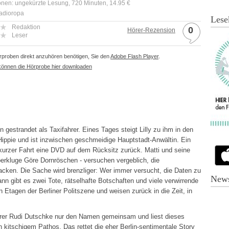
onen: ungekürzte Lesung, 720 Minuten, 14.95 €
Radioropa
Lese
Redaktion
0
Hörer-Rezension
Leser
proben direkt anzuhören benötigen, Sie den
Adobe Flash Player
.
können die Hörprobe hier downloaden
en gestrandet als Taxifahrer. Eines Tages steigt Lilly zu ihm in den
Hippie und ist inzwischen geschmeidige Hauptstadt-Anwältin. Ein
kurzer Fahrt eine DVD auf dem Rücksitz zurück. Matti und seine
erkluge Göre Dornröschen - versuchen vergeblich, die
cken. Die Sache wird brenzliger: Wer immer versucht, die Daten zu
News
nn gibt es zwei Tote, rätselhafte Botschaften und viele verwirrende
n Etagen der Berliner Politszene und weisen zurück in die Zeit, in
rer Rudi Dutschke nur den Namen gemeinsam und liest dieses
 kitschigem Pathos. Das rettet die eher Berlin-sentimentale Story