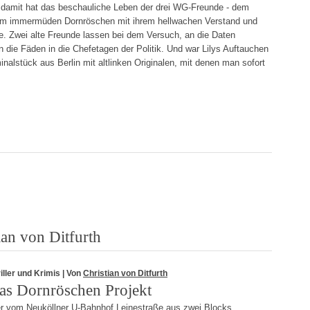
 damit hat das beschauliche Leben der drei WG-Freunde - dem
 dem immermüden Dornröschen mit ihrem hellwachen Verstand und
e. Zwei alte Freunde lassen bei dem Versuch, an die Daten
die Fäden in die Chefetagen der Politik. Und war Lilys Auftauchen
inalstück aus Berlin mit altlinken Originalen, mit denen man sofort
ian von Ditfurth
iller und Krimis
| Von
Christian von Ditfurth
as Dornröschen Projekt
r vom Neuköllner U-Bahnhof Leinestraße aus zwei Blocks