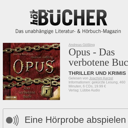
Andreas Gößling
Opus - Das
verbotene Bu
THRILLER UND KRIMIS
Gelesen von
Joachim Kerzel
Informationen: gekürzte Lesung, 460
Minuten, 6 CDs, 19.99 €
Verlag: Lübbe Audio
Eine Hörprobe abspielen