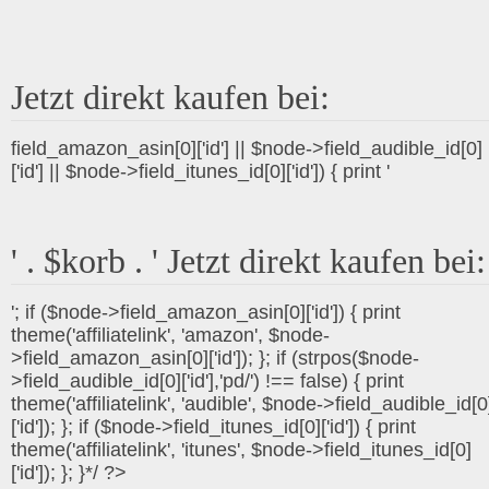
Jetzt direkt kaufen bei:
field_amazon_asin[0]['id'] || $node->field_audible_id[0]
['id'] || $node->field_itunes_id[0]['id']) { print '
' . $korb . ' Jetzt direkt kaufen bei:
'; if ($node->field_amazon_asin[0]['id']) { print
theme('affiliatelink', 'amazon', $node-
>field_amazon_asin[0]['id']); }; if (strpos($node-
>field_audible_id[0]['id'],'pd/') !== false) { print
theme('affiliatelink', 'audible', $node->field_audible_id[0
['id']); }; if ($node->field_itunes_id[0]['id']) { print
theme('affiliatelink', 'itunes', $node->field_itunes_id[0]
['id']); }; }*/ ?>