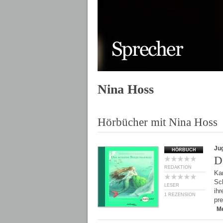
Nina Hoss
Hörbücher mit Nina Hoss
Ju
HÖRBUCH
D
REDAKTION
Kan
Sch
LESER
ihr
1 REZENSION
pr
M