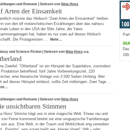
zählungen und Romane
| Gelesen von
Nina Hoss
lf Arten der Einsamkeit
gentlich müsste das Hörbuch "Zwei Arten der Einsamkeit" heißen.
nn von den elf melancholischen Erzählungen über das nahezu
rmale Leben in den USA der 50er Jahre, die Yates
sammengetragen hat, haben es nur zwei auf dieses Hörbuch
Part
schafft. Die Protagonisten …
Mehr…
Das 
tasy und Science-Fiction
| Gelesen von
Nina Hoss
u.a.
100
therland
e Zweifel: "Otherland" ist ein Hörspiel der Superlative, zumindest
 Produktion betreffend: fünf Jahre Vorbereitungszeit, 220
echer, eine literarische Vorlage von 3.500 Seiten Umfang. Wer
h auf dieses Hörspiel einlässt, sollte Zeit mitbringen: Zwei Tage …
ehr…
zählungen und Romane
| Gelesen von
Nina Hoss
ie unsichtbaren Stimmen
na Hoss' Stimme trägt uns in eine magische Welt. Etwas rau und
e von Ferne kommend breitet sie eine uruguayische Familiensaga
 uns aus. Eine Welt, in der Traum und Wirklichkeit eng verwoben
d. „Pajarita“, was soviel heißt wie „kleiner Vogel“, fällt – oder …