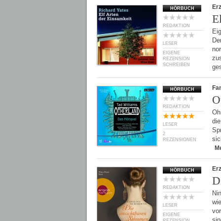
Er
HÖRBUCH
E
REDAKTION
Ei
De
LESER
no
EIGENE
zu
REZENSION
SCHREIBEN
ge
Fan
HÖRBUCH
O
REDAKTION
Ohn
die
LESER
Spr
2
sic
REZENSIONEN
M
Er
HÖRBUCH
D
REDAKTION
Ni
wi
LESER
vor
EIGENE
sin
REZENSION