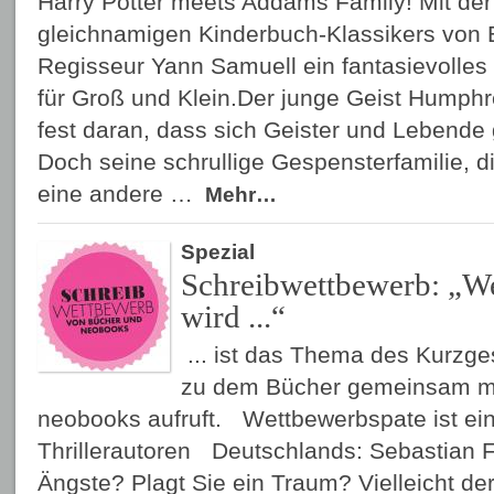
Harry Potter meets Addams Family! Mit der
gleichnamigen Kinderbuch-Klassikers von E
Regisseur Yann Samuell ein fantasievolle
für Groß und Klein.Der junge Geist Humphre
fest daran, dass sich Geister und Lebende
Doch seine schrullige Gespensterfamilie, di
eine andere …
Mehr…
Spezial
Schreibwettbewerb: „
wird ...“
... ist das Thema des Kurzg
zu dem Bücher gemeinsam m
neobooks aufruft. Wettbewerbspate ist ein
Thrillerautoren Deutschlands: Sebastian 
Ängste? Plagt Sie ein Traum? Vielleicht der