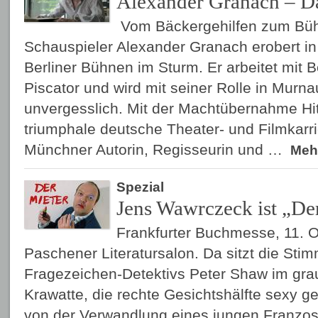
Alexander Granach – D
Vom Bäckergehilfen zum Büh
Schauspieler Alexander Granach erobert in
Berliner Bühnen im Sturm. Er arbeitet mit B
Piscator und wird mit seiner Rolle in Murn
unvergesslich. Mit der Machtübernahme Hit
triumphale deutsche Theater- und Filmkarri
Münchner Autorin, Regisseurin und …
Meh
Spezial
Jens Wawrczeck ist „De
Frankfurter Buchmesse, 11. 
Paschener Literatursalon. Da sitzt die Sti
Fragezeichen-Detektivs Peter Shaw im gr
Krawatte, die rechte Gesichtshälfte sexy g
von der Verwandlung eines jungen Franzos