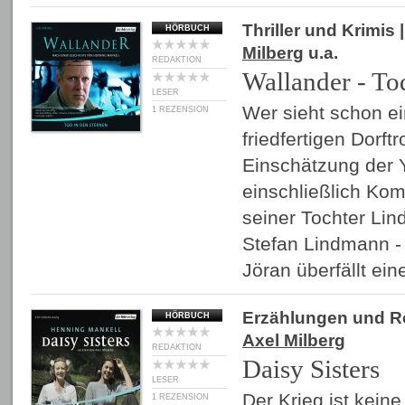
Thriller und Krimis
|
HÖRBUCH
Milberg
u.a.
REDAKTION
Wallander - To
LESER
Wer sieht schon e
1 REZENSION
friedfertigen Dorft
Einschätzung der Y
einschließlich Kom
seiner Tochter Lin
Stefan Lindmann - 
Jöran überfällt e
Erzählungen und 
HÖRBUCH
Axel Milberg
REDAKTION
Daisy Sisters
LESER
Der Krieg ist kein
1 REZENSION