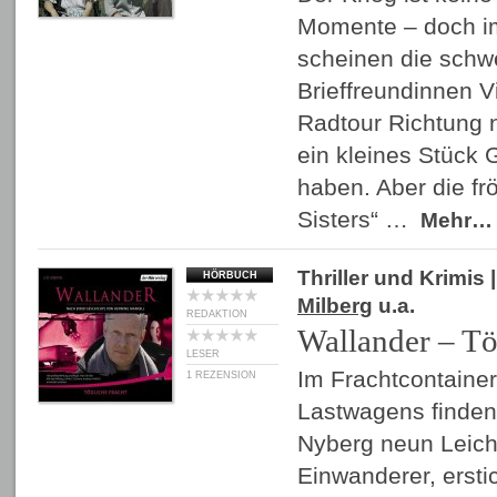
Momente – doch 
scheinen die schw
Brieffreundinnen Vi
Radtour Richtung 
ein kleines Stück 
haben. Aber die fr
Sisters“ …
Mehr…
Thriller und Krimis
|
HÖRBUCH
Milberg
u.a.
REDAKTION
Wallander – Tö
LESER
Im Frachtcontaine
1 REZENSION
Lastwagens finden
Nyberg neun Leiche
Einwanderer, erstic