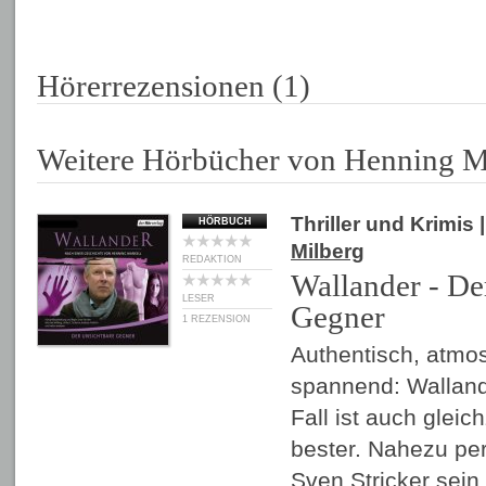
Hörerrezensionen (1)
Weitere Hörbücher von Henning M
Thriller und Krimis
|
HÖRBUCH
Milberg
REDAKTION
Wallander - De
LESER
Gegner
1 REZENSION
Authentisch, atmo
spannend: Wallande
Fall ist auch gleich
bester. Nahezu per
Sven Stricker sei