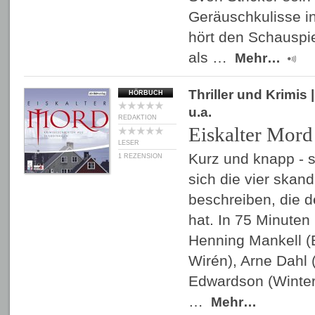
Geräuschkulisse i
hört den Schauspi
als …
Mehr…
Thriller und Krimis
|
HÖRBUCH
u.a.
REDAKTION
Eiskalter Mord
LESER
Kurz und knapp - s
1 REZENSION
sich die vier skan
beschreiben, die d
hat. In 75 Minuten
Henning Mankell 
Wirén), Arne Dahl 
Edwardson (Winter
…
Mehr…