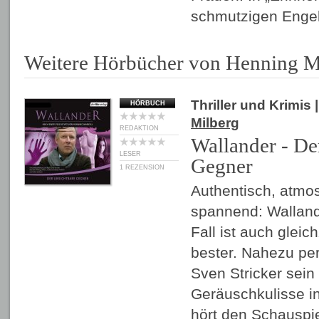
schmutzigen Enge
Weitere Hörbücher von Henning M
Thriller und Krimis
|
HÖRBUCH
Milberg
REDAKTION
Wallander - De
LESER
Gegner
1 REZENSION
Authentisch, atmo
spannend: Wallande
Fall ist auch gleich
bester. Nahezu per
Sven Stricker sei
Geräuschkulisse i
hört den Schauspi