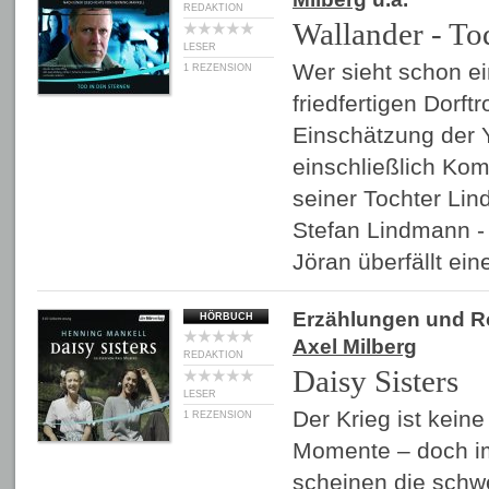
REDAKTION
Wallander - To
LESER
Wer sieht schon e
1 REZENSION
friedfertigen Dorft
Einschätzung der Y
einschließlich Kom
seiner Tochter Lin
Stefan Lindmann - 
Jöran überfällt e
Erzählungen und 
HÖRBUCH
Axel Milberg
REDAKTION
Daisy Sisters
LESER
Der Krieg ist kein
1 REZENSION
Momente – doch 
scheinen die schw