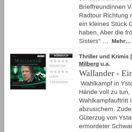
Brieffreundinnen Vi
Radtour Richtung 
ein kleines Stück 
haben. Aber die fr
Sisters“ …
Mehr…
Thriller und Krimis
|
HÖRBUCH
Milberg
u.a.
REDAKTION
Wallander - Ein
LESER
Wahlkampf in Ystad
1 REZENSION
Hände voll zu tun,
Wahlkampfauftritt i
abzusichern. Zude
Güterzug von Ysta
ermordeter Schwar