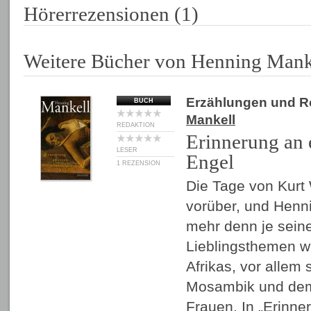
Hörerrezensionen (1)
Weitere Bücher von Henning Mank
Erzählungen und 
BUCH
Mankell
REDAKTION
Erinnerung an 
LESER
Engel
1 REZENSION
Die Tage von Kurt 
vorüber, und Henn
mehr denn je seine
Lieblingsthemen w
Afrikas, vor allem
Mosambik und dem 
Frauen. In „Erinne