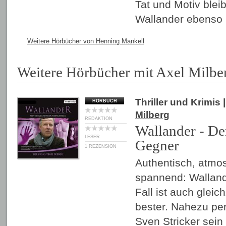
Tat und Motiv blei
Wallander ebens
Weitere Hörbücher von Henning Mankell
Weitere Hörbücher mit Axel Milbe
Thriller und Krimis
|
HÖRBUCH
Milberg
REDAKTION
Wallander - De
LESER
Gegner
1 REZENSION
Authentisch, atmo
spannend: Wallande
Fall ist auch gleich
bester. Nahezu per
Sven Stricker sei