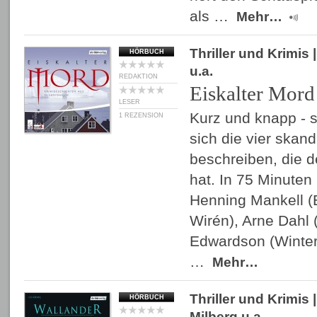
als …
Mehr…
Thriller und Krimis
|
HÖRBUCH
u.a.
REDAKTION
Eiskalter Mord
LESER
Kurz und knapp - s
1 REZENSION
sich die vier skan
beschreiben, die d
hat. In 75 Minuten
Henning Mankell 
Wirén), Arne Dahl 
Edwardson (Winter
…
Mehr…
Thriller und Krimis
|
HÖRBUCH
Milberg
u.a.