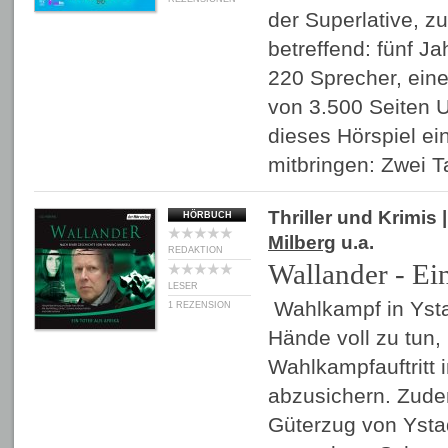
der Superlative, z
betreffend: fünf Ja
220 Sprecher, eine
von 3.500 Seiten 
dieses Hörspiel einl
mitbringen: Zwei
Thriller und Krimis
|
HÖRBUCH
Milberg
u.a.
REDAKTION
Wallander - Ein
LESER
Wahlkampf in Ystad
1 REZENSION
Hände voll zu tun,
Wahlkampfauftritt i
abzusichern. Zude
Güterzug von Ysta