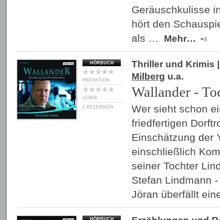
Geräuschkulisse i
hört den Schauspi
als …
Mehr…
Thriller und Krimis
|
HÖRBUCH
Milberg
u.a.
REDAKTION
Wallander - To
LESER
Wer sieht schon e
1 REZENSION
friedfertigen Dorft
Einschätzung der Y
einschließlich Kom
seiner Tochter Lin
Stefan Lindmann - 
Jöran überfällt e
HÖRBUCH