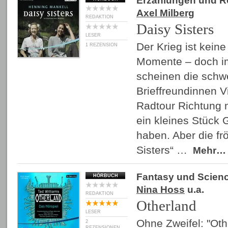
Erzählungen und 
Axel Milberg
REDAKTION
Daisy Sisters
LESER
Der Krieg ist kein
1 REZENSION
Momente – doch 
scheinen die schw
Brieffreundinnen Vi
Radtour Richtung 
ein kleines Stück 
haben. Aber die fr
Sisters“ …
Mehr…
Fantasy und Scienc
HÖRBUCH
Nina Hoss
u.a.
REDAKTION
Otherland
LESER
Ohne Zweifel: "Othe
2
REZENSIONEN