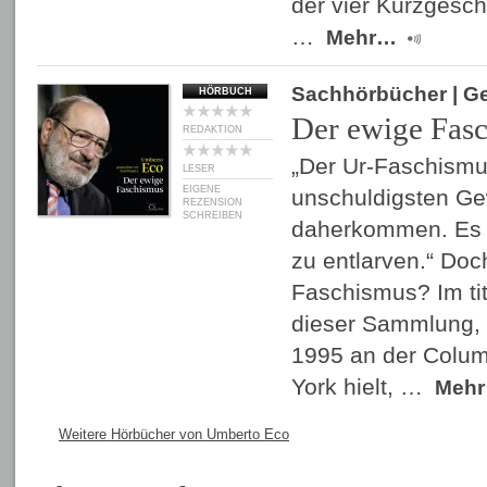
der vier Kurzgesc
…
Mehr…
Sachhörbücher
| G
HÖRBUCH
Der ewige Fas
REDAKTION
„Der Ur-Faschismu
LESER
EIGENE
unschuldigsten G
REZENSION
SCHREIBEN
daherkommen. Es is
zu entlarven.“ Do
Faschismus? Im ti
dieser Sammlung, 
1995 an der Colum
York hielt, …
Meh
Weitere Hörbücher von Umberto Eco