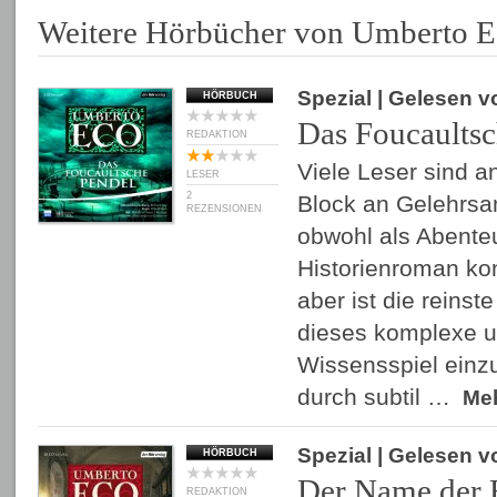
Weitere Hörbücher von Umberto 
Spezial
| Gelesen 
HÖRBUCH
Das Foucaultsc
REDAKTION
Viele Leser sind 
LESER
2
Block an Gelehrsam
REZENSIONEN
obwohl als Abente
Historienroman kon
aber ist die reinst
dieses komplexe 
Wissensspiel einzu
durch subtil …
Me
Spezial
| Gelesen 
HÖRBUCH
Der Name der 
REDAKTION