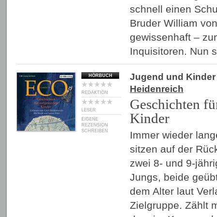
schnell einen Schul
Bruder William von
gewissenhaft – z
Inquisitoren. Nun 
Jugend und Kinder
HÖRBUCH
Heidenreich
REDAKTION
Geschichten fü
LESER
Kinder
EIGENE
REZENSION
SCHREIBEN
Immer wieder lang
sitzen auf der Rü
zwei 8- und 9-jähr
Jungs, beide geübt
dem Alter laut Verl
Zielgruppe. Zählt 