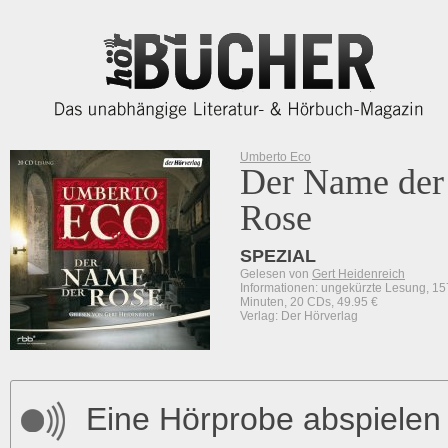
Umberto Eco
Der Name der
Rose
SPEZIAL
Gelesen von
Gert Heidenreich
Informationen: ungekürzte Lesung, 1
Minuten, 20 CDs, 49.95 €
Verlag: Der Hörverlag
Eine Hörprobe abspielen