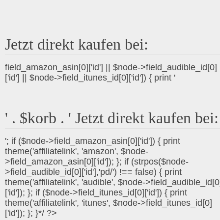
Jetzt direkt kaufen bei:
field_amazon_asin[0]['id'] || $node->field_audible_id[0]
['id'] || $node->field_itunes_id[0]['id']) { print '
' . $korb . ' Jetzt direkt kaufen bei:
'; if ($node->field_amazon_asin[0]['id']) { print
theme('affiliatelink', 'amazon', $node-
>field_amazon_asin[0]['id']); }; if (strpos($node-
>field_audible_id[0]['id'],'pd/') !== false) { print
theme('affiliatelink', 'audible', $node->field_audible_id[0
['id']); }; if ($node->field_itunes_id[0]['id']) { print
theme('affiliatelink', 'itunes', $node->field_itunes_id[0]
['id']); }; }*/ ?>