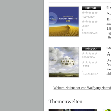
Er
HÖRBUCH
S
REDAKTION
Ei
ein
LESER
1,5
2
Fig
REZENSIONEN
M
Sa
HÖRBUCH
A
REDAKTION
Die
Das
LESER
Ze
5
ab
REZENSIONEN
…
Weitere Hörbücher von Wolfgang Herrnd
Themenwelten