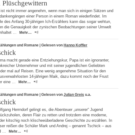
n Plüschgewittern
 ist nicht immer angenehm, wenn man sich in einigen Sätzen und
dankengängen einer Person in einem Roman wiederfindet. Im
le des Anfang 30-jährigen Ich-Erzählers kann das sogar wehtun,
nn die Genauigkeit der zynischen Beobachtungen seiner Umwelt
inhaltet …
Mehr…
zählungen und Romane
| Gelesen von
Hanno Koffler
schick
ma macht gerade eine Entziehungskur, Papa ist ein ignoranter,
nkreicher Unternehmer und mit seiner jugendlichen Geliebten
eder mal auf Reisen. Eine wenig angenehme Situation für den
xusverwahrlosten 14-jährigen Maik, dazu kommt noch der Frust
er eine …
Mehr…
zählungen und Romane
| Gelesen von
Julian Greis
u.a.
schick
fgang Herrndorf gelingt es, die Abenteuer „unserer“ Jugend
ückzuholen, deren Flair zu retten und trotzdem eine moderne,
er kitschig noch klischeeüberladene Geschichte zu erzählen. In
ser reißen die Schüler Mark und Andrej – genannt Tschick – aus
d …
Mehr…