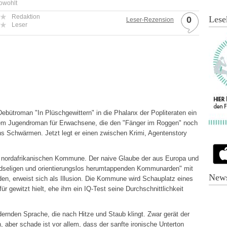
owohlt
Redaktion
Lese
0
Leser-Rezension
Leser
Debütroman "In Plüschgewittern" in die Phalanx der Popliteraten ein
inem Jugendroman für Erwachsene, die den "Fänger im Roggen" noch
 ins Schwärmen. Jetzt legt er einen zwischen Krimi, Agentenstory
ner nordafrikanischen Kommune. Der naive Glaube der aus Europa und
dseligen und orientierungslos herumtappenden Kommunarden" mit
News
en, erweist sich als Illusion. Die Kommune wird Schauplatz eines
r gewitzt hielt, ehe ihm ein IQ-Test seine Durchschnittlichkeit
dernden Sprache, die nach Hitze und Staub klingt. Zwar gerät der
 aber schade ist vor allem, dass der sanfte ironische Unterton