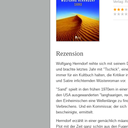
Verlag: R
Rezension
Wolfgang Herrndorf reihte sich mit seinem 
und brachte letztes Jahr mit "Tschick", e
immer für ein Kultbuch halten, die Kritiker
und Satire irrlichternden Wüstenroman vor.
"Sand" spielt in den frühen 1970ern in ei
den USA ausgewanderten "langhaarigen, re
den Einheimischen eine Wellenlänge zu find
Verbrechens. Und ein Kommissar, der sich fü
bescheinigte, ermittelt.
Herrndorf erzählt in einer gemächlich mäan
Plot mit der Zeit ganz schön aus den Fugen,