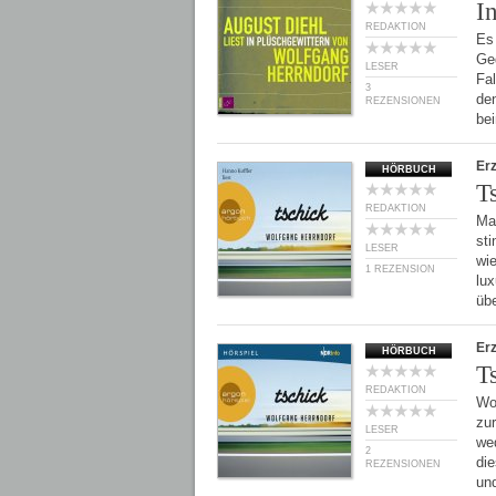
I
REDAKTION
Es
Ge
LESER
Fal
3
de
REZENSIONEN
be
Er
HÖRBUCH
T
REDAKTION
Ma
sti
LESER
wi
1 REZENSION
lu
üb
Er
HÖRBUCH
T
REDAKTION
Wol
zur
LESER
wed
2
die
REZENSIONEN
un