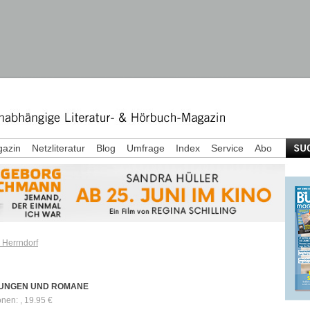
azin
Netzliteratur
Blog
Umfrage
Index
Service
Abo
 Herrndorf
UNGEN UND ROMANE
onen: , 19.95 €