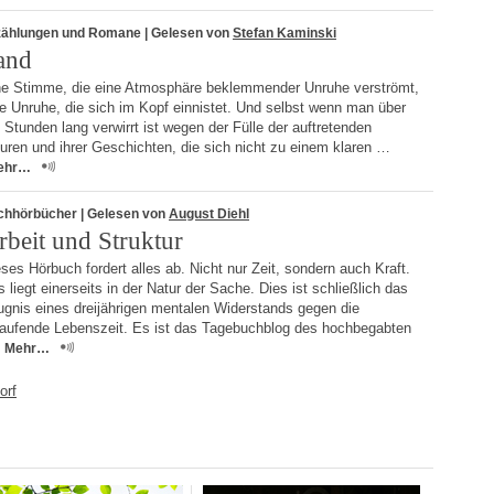
zählungen und Romane
| Gelesen von
Stefan Kaminski
and
ne Stimme, die eine Atmosphäre beklemmender Unruhe verströmt,
e Unruhe, die sich im Kopf einnistet. Und selbst wenn man über
 Stunden lang verwirrt ist wegen der Fülle der auftretenden
uren und ihrer Geschichten, die sich nicht zu einem klaren …
ehr…
chhörbücher
| Gelesen von
August Diehl
rbeit und Struktur
ses Hörbuch fordert alles ab. Nicht nur Zeit, sondern auch Kraft.
 liegt einerseits in der Natur der Sache. Dies ist schließlich das
ugnis eines dreijährigen mentalen Widerstands gegen die
laufende Lebenszeit. Es ist das Tagebuchblog des hochbegabten
Mehr…
orf