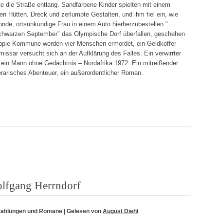
e die Straße entlang. Sandfarbene Kinder spielten mit einem
 Hütten. Dreck und zerlumpte Gestalten, und ihm fiel ein, wie
onde, ortsunkundige Frau in einem Auto hierherzubestellen."
chwarzen September" das Olympische Dorf überfallen, geschehen
Hippie-Kommune werden vier Menschen ermordet, ein Geldkoffer
issar versucht sich an der Aufklärung des Falles. Ein verwirrter
 ein Mann ohne Gedächtnis – Nordafrika 1972. Ein mitreißender
iterarisches Abenteuer, ein außerordentlicher Roman.
lfgang Herrndorf
zählungen und Romane
| Gelesen von
August Diehl