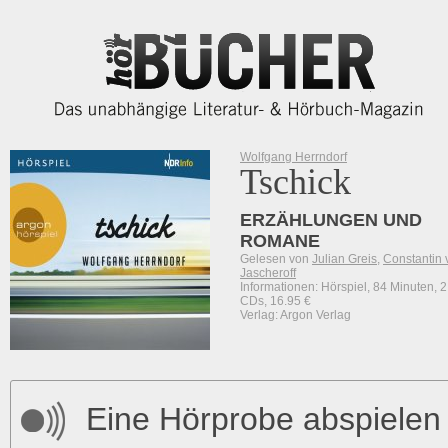
Wolfgang Herrndorf
Tschick
ERZÄHLUNGEN UND
ROMANE
Gelesen von
Julian Greis
,
Constantin 
Jascheroff
Informationen: Hörspiel, 84 Minuten, 2
CDs, 16.95 €
Verlag: Argon Verlag
Eine Hörprobe abspielen