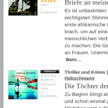
Briefe an mein
LESER
Es ist unbestritten:
2
REZENSIONEN
wichtigsten Stimme
erste afrikanische
brach, um auf eine
menschlichen Ver
zu machen: Die G
an Frauen. Unermü
Mehr…
Thriller und Krimis
|
HÖRBUCH
Hübschmann
REDAKTION
Die Töchter de
LESER
Zu Beginn klingt a
12
REZENSIONEN
und schon einmal g