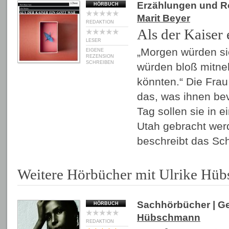
Erzählungen und 
HÖRBUCH
Marit Beyer
REDAKTION
Als der Kaiser 
LESER
„Morgen würden sie
EIGENE
REZENSION
SCHREIBEN
würden bloß mitne
könnten.“ Die Frau 
das, was ihnen be
Tag sollen sie in 
Utah gebracht wer
beschreibt das Sc
Weitere Hörbücher mit Ulrike Hü
Sachhörbücher
| G
HÖRBUCH
Hübschmann
REDAKTION