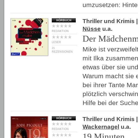
umzusetzen: Hinte
Thriller und Krimis
|
HÖRBUCH
Nüsse
u.a.
REDAKTION
Der Mädchenm
LESER
Mike ist verzweifelt
21
REZENSIONEN
mit Ilka zusammen
etwas über sie und
Warum macht sie e
bei ihrer Tante Mar
plötzlich verschw
Hilfe bei der Suc
Thriller und Krimis
|
HÖRBUCH
Wackernagel
u.a.
REDAKTION
19 Minuten