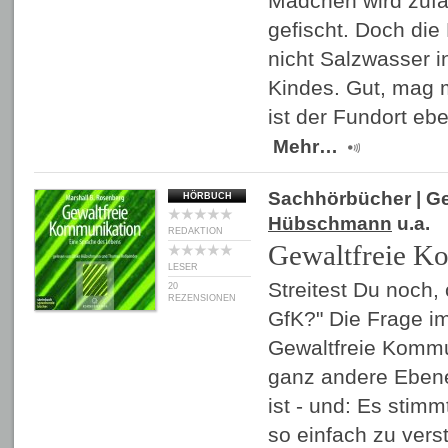
Mädchen wird zufä
gefischt. Doch die 
nicht Salzwasser 
Kindes. Gut, mag 
ist der Fundort ebe
Mehr…
Sachhörbücher
| G
HÖRBUCH
Hübschmann
u.a.
REDAKTION
Gewaltfreie K
LESER
Streitest Du noch
20
REZENSIONEN
GfK?" Die Frage imp
Gewaltfreie Kommu
ganz andere Eben
ist - und: Es stimm
so einfach zu vers