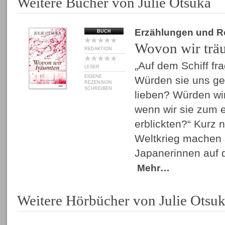
Weitere Bücher von Julie Otsuka
Erzählungen und 
BUCH
Wovon wir trä
REDAKTION
„Auf dem Schiff fra
LESER
EIGENE
Würden sie uns ge
REZENSION
SCHREIBEN
lieben? Würden wi
wenn wir sie zum e
erblickten?“ Kurz
Weltkrieg machen 
Japanerinnen auf
Mehr…
Weitere Hörbücher von Julie Otsu