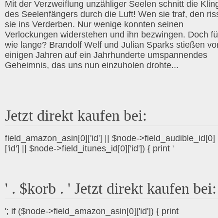
Mit der Verzweiflung unzähliger Seelen schnitt die Klin
des Seelenfängers durch die Luft! Wen sie traf, den ris
sie ins Verderben. Nur wenige konnten seinen
Verlockungen widerstehen und ihn bezwingen. Doch fü
wie lange? Brandolf Welf und Julian Sparks stießen vo
einigen Jahren auf ein Jahrhunderte umspannendes
Geheimnis, das uns nun einzuholen drohte...
Jetzt direkt kaufen bei:
field_amazon_asin[0]['id'] || $node->field_audible_id[0]
['id'] || $node->field_itunes_id[0]['id']) { print '
' . $korb . ' Jetzt direkt kaufen bei:
'; if ($node->field_amazon_asin[0]['id']) { print