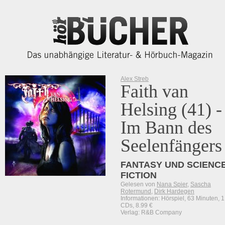
Alex Streb
Faith van
Helsing (41) -
Im Bann des
Seelenfängers
FANTASY UND SCIENCE
FICTION
Gelesen von
Nana Spier
,
Sascha
Rotermund
,
Dirk Hardegen
Informationen: Hörspiel, 63 Minuten, 1
CDs, 8.99 €
Verlag: R&B Company